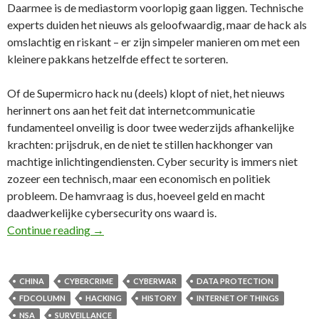
Daarmee is de mediastorm voorlopig gaan liggen. Technische
experts duiden het nieuws als geloofwaardig, maar de hack als
omslachtig en riskant – er zijn simpeler manieren om met een
kleinere pakkans hetzelfde effect te sorteren.
Of de Supermicro hack nu (deels) klopt of niet, het nieuws
herinnert ons aan het feit dat internetcommunicatie
fundamenteel onveilig is door twee wederzijds afhankelijke
krachten: prijsdruk, en de niet te stillen hackhonger van
machtige inlichtingendiensten. Cyber security is immers niet
zozeer een technisch, maar een economisch en politiek
probleem. De hamvraag is dus, hoeveel geld en macht
daadwerkelijke cybersecurity ons waard is.
54e FD Column: Internet is fundamenteel onveil
Continue reading
→
CHINA
CYBERCRIME
CYBERWAR
DATA PROTECTION
FDCOLUMN
HACKING
HISTORY
INTERNET OF THINGS
NSA
SURVEILLANCE