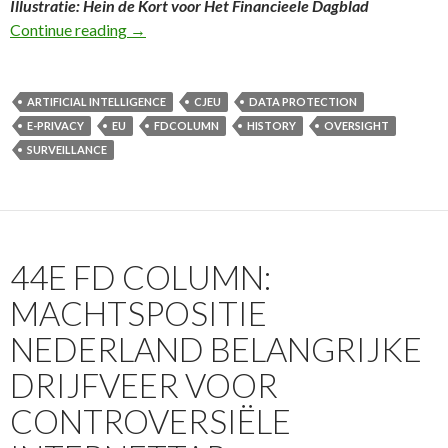
Illustratie: Hein de Kort voor Het Financieele Dagblad
49e FD Column: Maatschappelijk belang onderb
Continue reading
→
ARTIFICIAL INTELLIGENCE
CJEU
DATA PROTECTION
E-PRIVACY
EU
FDCOLUMN
HISTORY
OVERSIGHT
SURVEILLANCE
44E FD COLUMN:
MACHTSPOSITIE
NEDERLAND BELANGRIJKE
DRIJFVEER VOOR
CONTROVERSIËLE