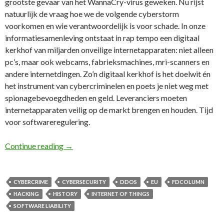
grootste gevaar van het WannaCry-virus geweken. Nu rijst
natuurlijk de vraag hoe we de volgende cyberstorm
voorkomen en wie verantwoordelijk is voor schade. In onze
informatiesamenleving ontstaat in rap tempo een digitaal
kerkhof van miljarden onveilige internetapparaten: niet alleen
pc’s, maar ook webcams, fabrieksmachines, mri-scanners en
andere internetdingen. Zo’n digitaal kerkhof is het doelwit én
het instrument van cybercriminelen en poets je niet weg met
spionagebevoegdheden en geld. Leveranciers moeten
internetapparaten veilig op de markt brengen en houden. Tijd
voor softwareregulering.
36e FD Column: Massale cyberaanvallen aanp
Continue reading
→
CYBERCRIME
CYBERSECURITY
DDOS
EU
FDCOLUMN
HACKING
HISTORY
INTERNET OF THINGS
SOFTWARE LIABILITY