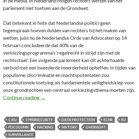
in de media. In Nederland mogen rechters wetten van het
parlement niet toetsen aan de Grondwet.
Dat betekent in feite dat Nederlandse politici geen
tegenspraak hoeven dulden van rechters bij het maken van
wetten, juist nu de Nederlandse Orde van Advocaten op 14
februari concludeerde dat 40% van de
verkiezingsprogramma’s ‘regelrecht in strijd zijn met de
rechtsstaat’. Een volgende parlement kan dit achterhaalde
verbod met een tweederde meerderheid opheffen. In tijden van
populisme, discriminatie en machtspotentaten zou
constitutionele toetsing als fundamentele veiligheidsklep voor
onze grondrechten een centraal verkiezingsthema moeten zijn.
33e FD Column: Toetsing van wetten aan de Gro
Continue reading
→
CJEU
CYBERSECURITY
DATA PROTECTION
ECHR
EU
FDCOLUMN
HACKING
HISTORY
OVERSIGHT
SURVEILLANCE