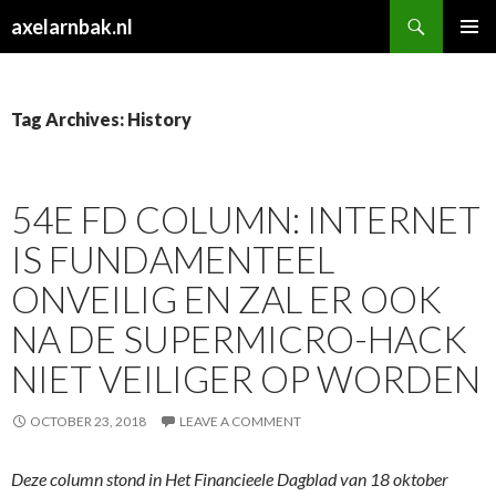
Search
axelarnbak.nl
SKIP
PRIMAR
TO
MENU
CONTENT
Tag Archives: History
54E FD COLUMN: INTERNET
IS FUNDAMENTEEL
ONVEILIG EN ZAL ER OOK
NA DE SUPERMICRO-HACK
NIET VEILIGER OP WORDEN
OCTOBER 23, 2018
LEAVE A COMMENT
Deze column stond in Het Financieele Dagblad van 18 oktober