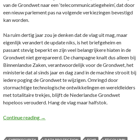
van de Grondwet naar een ‘telecommunicatiegeheim’, dat door
een nieuw parlement pas na volgende verkiezingen bevestigd
kan worden.
Na ruim dertig jaar zou je denken dat de vlag uit mag, maar
eigenlijk verandert de update niks, is het briefgeheim en
passant stevig beperkt en zijn veel belangrijkere hiaten in de
Grondwet niet gerepareerd. De champagne knalt dus alleen bij
Binnenlandse Zaken, verantwoordelijk voor de Grondwet, het
ministerie dat al sinds jaar en dag zand in de machine strooit bij
iedere poging de Grondwet te wijzigen. Omringd door
stormachtige technologische ontwikkelingen en wereldleiders
met totalitaire trekjes, blijft de Nederlandse Grondwet
hopeloos verouderd. Hang de vlag maar halfstok.
35e FD Column: Kamer mist visie en historisc
Continue reading
→
CYBERSECURITY
DATA PROTECTION
ECHR
FDCOLUMN