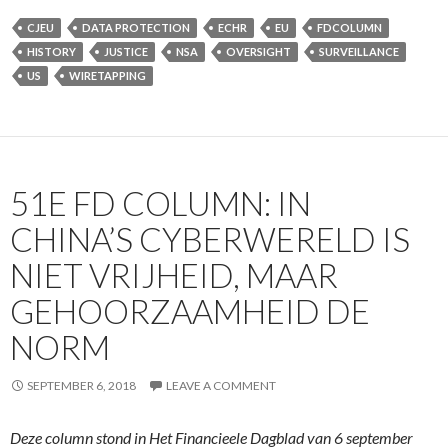
CJEU
DATA PROTECTION
ECHR
EU
FDCOLUMN
HISTORY
JUSTICE
NSA
OVERSIGHT
SURVEILLANCE
US
WIRETAPPING
51E FD COLUMN: IN
CHINA’S CYBERWERELD IS
NIET VRIJHEID, MAAR
GEHOORZAAMHEID DE
NORM
SEPTEMBER 6, 2018
LEAVE A COMMENT
Deze column stond in Het Financieele Dagblad van 6 september