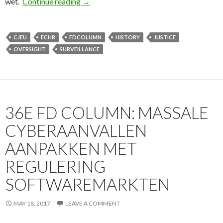
44e FD Column: Machtspositie Nederland b
wet.
Continue reading
→
CJEU
ECHR
FDCOLUMN
HISTORY
JUSTICE
OVERSIGHT
SURVEILLANCE
36E FD COLUMN: MASSALE
CYBERAANVALLEN
AANPAKKEN MET
REGULERING
SOFTWAREMARKTEN
MAY 18, 2017
LEAVE A COMMENT