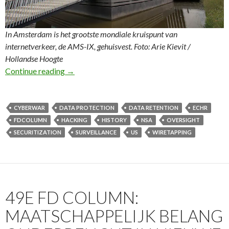
In Amsterdam is het grootste mondiale kruispunt van
internetverkeer, de AMS-IX, gehuisvest.
Foto: Arie Kievit /
Hollandse Hoogte
50e FD Column: Intensievere samenwerking met
Continue reading
→
CYBERWAR
DATA PROTECTION
DATA RETENTION
ECHR
FDCOLUMN
HACKING
HISTORY
NSA
OVERSIGHT
SECURITIZATION
SURVEILLANCE
US
WIRETAPPING
49E FD COLUMN:
MAATSCHAPPELIJK BELANG