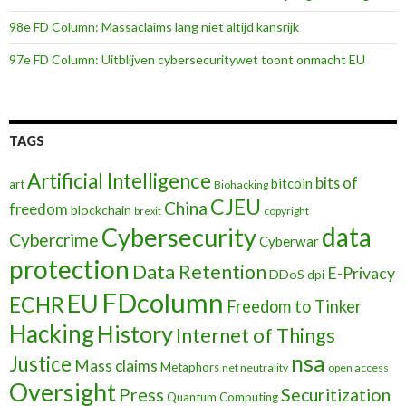
98e FD Column: Massaclaims lang niet altijd kansrijk
97e FD Column: Uitblijven cybersecuritywet toont onmacht EU
TAGS
Artificial Intelligence
bits of
bitcoin
art
Biohacking
CJEU
China
freedom
blockchain
copyright
brexit
data
Cybersecurity
Cybercrime
Cyberwar
protection
Data Retention
E-Privacy
DDoS
dpi
FDcolumn
EU
ECHR
Freedom to Tinker
Hacking
History
Internet of Things
nsa
Justice
Mass claims
Metaphors
net neutrality
open access
Oversight
Press
Securitization
Quantum Computing