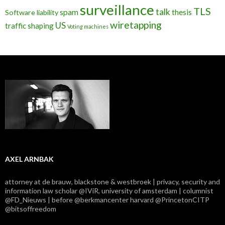
surveillance
TLS
talk
spam
thesis
Software liability
wiretapping
US
traffic shaping
Voting machines
AXEL ARNBAK
attorney at de brauw, blackstone & westbroek | privacy, security and
information law scholar @IViR, university of amsterdam | columnist
@FD_Nieuws | before @berkmancenter harvard @PrincetonCITP
@bitsoffreedom