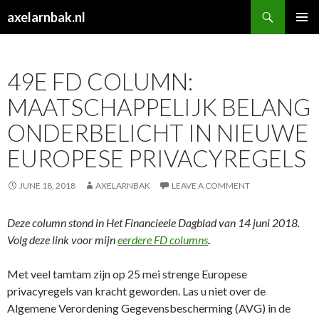
Search
axelarnbak.nl
SKIP
PRIMAR
TO
MENU
CONTENT
49E FD COLUMN:
MAATSCHAPPELIJK BELANG
ONDERBELICHT IN NIEUWE
EUROPESE PRIVACYREGELS
JUNE 18, 2018
AXELARNBAK
LEAVE A COMMENT
Deze column stond in Het Financieele Dagblad van 14 juni 2018.
Volg deze link voor mijn
eerdere FD columns
.
Met veel tamtam zijn op 25 mei strenge Europese
privacyregels van kracht geworden. Las u niet over de
Algemene Verordening Gegevensbescherming (AVG) in de