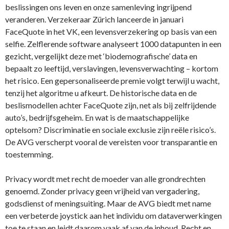
beslissingen ons leven en onze samenleving ingrijpend
veranderen. Verzekeraar Zürich lanceerde in januari
FaceQuote in het VK, een levensverzekering op basis van een
selfie. Zelflerende software analyseert 1000 datapunten in een
gezicht, vergelijkt deze met ‘biodemografische’ data en
bepaalt zo leeftijd, verslavingen, levensverwachting – kortom
het risico. Een gepersonaliseerde premie volgt terwijl u wacht,
tenzij het algoritme u afkeurt. De historische data en de
beslismodellen achter FaceQuote zijn, net als bij zelfrijdende
auto’s, bedrijfsgeheim. En wat is de maatschappelijke
optelsom? Discriminatie en sociale exclusie zijn reële risico’s.
De AVG verscherpt vooral de vereisten voor transparantie en
toestemming.
Privacy wordt met recht de moeder van alle grondrechten
genoemd. Zonder privacy geen vrijheid van vergadering,
godsdienst of meningsuiting. Maar de AVG biedt met name
een verbeterde joystick aan het individu om dataverwerkingen
toe te staan en leidt daarom vaak af van de inhoud. Recht en