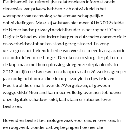
De lichamelijke, ruimtelijke, relationele en informationele
dimensies van privacy hebben zich ontwikkeld in het
voetspoor van technologische enmaatschappelijke
ontwikkelingen. Maar zij volstaan niet meer. Al in 2009 stelde
de Nederlandse privacytoezichthouder in het rapport ‘Onze
Digitale Schaduw’ dat iedere burger in duizenden commerciële
en overheidsdatabanken stond geregistreerd. En zong
vervolgens het bekende liedje van Westin: ‘meer transparantie
en controle’ voor de burger. De rekensom sloeg de spijker op
de kop, maar met hun oplossing sloegen ze de plank mis. In
2012 becijferde twee wetenschappers dat u 76 werkdagen per
jaar nodig hebt om al die kleine privacylettertjes te lezen.
Heeft u al die e-mails over de AVG gelezen, of gewoon
weggeklikt? Niemand kan meer volledig overzien tot hoever
onze digitale schaduw reikt, laat staan er rationeel over
beslissen.
Bovendien beslist technologie vaak voor ons, en over ons. In
een oogwenk, zonder dat wij begrijpen hoezeer die