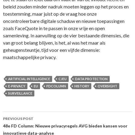
beleid zouden minder nadruk moeten leggen op het proces en
toestemming, maar juist op de vraag hoe onze
oncontroleerbare digitale schaduw en nieuwe toepassingen
zoals FaceQuote in te passen in onze vrije en open
samenleving. In aanvulling op de vier bestaande dimensies, die
van groot belang blijven, is het, al was het maar als
geheugensteuntje, tijd voor een vijfde dimensie:
maatschappelijke privacy.
ARTIFICIAL INTELLIGENCE
CJEU
DATA PROTECTION
E-PRIVACY
EU
FDCOLUMN
HISTORY
OVERSIGHT
SURVEILLANCE
Post
PREVIOUS POST
navigation
48e FD Column: Nieuwe privacyregels AVG bieden kansen voor
innovatieve data-analyse