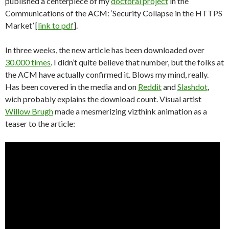
published a centerpiece of my
doctoral project
in the
Communications of the ACM: ‘Security Collapse in the HTTPS
Market’ [
link to pdf
].
In three weeks, the new article has been downloaded over
30.000
times
. I didn’t quite believe that number, but the folks at
the ACM have actually confirmed it. Blows my mind, really.
Has been covered in the media and on
Reddit
and
Slashdot
,
wich probably explains the download count. Visual artist
Willow Brugh
made a mesmerizing vizthink animation as a
teaser to the article: