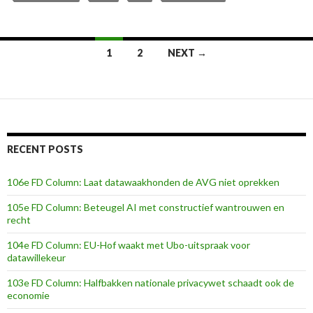
Posts
1
2
NEXT →
navigation
RECENT POSTS
106e FD Column: Laat datawaakhonden de AVG niet oprekken
105e FD Column: Beteugel AI met constructief wantrouwen en
recht
104e FD Column: EU-Hof waakt met Ubo-uitspraak voor
datawillekeur
103e FD Column: Halfbakken nationale privacywet schaadt ook de
economie