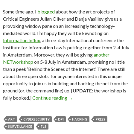
Some time ago, I
blogged
about how the art projects of
Critical Engineers Julian Oliver and Danja Vasiliev give us a
provoking window pane on an increasingly technology-
mediated world. I’m happy they will be keynoting on
Information Influx
, a three-day international conference the
Institute for Information Law is putting together from 2-4 July
in Amsterdam. Moreover, they will be giving
another
NETworkshop
on 5-8 July in Amsterdam, promising no little
than a peek ‘Behind the Scenes of the Internet’. There are still
about three open slots for anyone interested in this unique
opportunity to join us in building and hacking the net from the
ground (or, the command line) up. [
UPDATE
: the workshop is
‘Behind the Scenes of the Intern
fully booked.]
Continue reading
→
ART
CYBERSECURITY
DPI
HACKING
PRESS
SURVEILLANCE
TLS