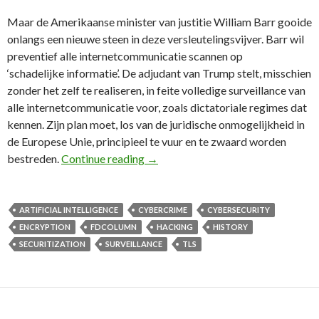
Maar de Amerikaanse minister van justitie William Barr gooide
onlangs een nieuwe steen in deze versleutelingsvijver. Barr wil
preventief alle internetcommunicatie scannen op
‘schadelijke informatie’. De adjudant van Trump stelt, misschien
zonder het zelf te realiseren, in feite volledige surveillance van
alle internetcommunicatie voor, zoals dictatoriale regimes dat
kennen. Zijn plan moet, los van de juridische onmogelijkheid in
de Europese Unie, principieel te vuur en te zwaard worden
74e FD Column: Plannen om versleute
bestreden.
Continue reading
→
ARTIFICIAL INTELLIGENCE
CYBERCRIME
CYBERSECURITY
ENCRYPTION
FDCOLUMN
HACKING
HISTORY
SECURITIZATION
SURVEILLANCE
TLS