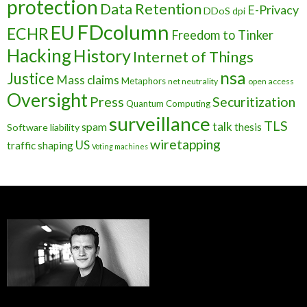
protection
Data Retention
E-Privacy
DDoS
dpi
FDcolumn
EU
ECHR
Freedom to Tinker
Hacking
History
Internet of Things
nsa
Justice
Mass claims
Metaphors
net neutrality
open access
Oversight
Press
Securitization
Quantum Computing
surveillance
TLS
talk
spam
thesis
Software liability
wiretapping
US
traffic shaping
Voting machines