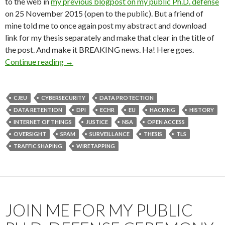
to the web in
my previous blogpost on my public Ph.D. defense
on 25 November 2015 (open to the public). But a friend of
mine told me to once again post my abstract and download
link for my thesis separately and make that clear in the title of
the post. And make it BREAKING news. Ha! Here goes.
BREAKING :) abstract and download of my Ph.D
Continue reading
→
CJEU
CYBERSECURITY
DATA PROTECTION
DATA RETENTION
DPI
ECHR
EU
HACKING
HISTORY
INTERNET OF THINGS
JUSTICE
NSA
OPEN ACCESS
OVERSIGHT
SPAM
SURVEILLANCE
THESIS
TLS
TRAFFIC SHAPING
WIRETAPPING
JOIN ME FOR MY PUBLIC