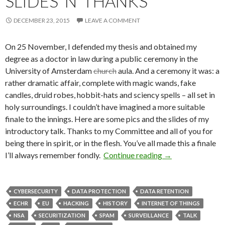
SLIDES ‘N’ THANKS
DECEMBER 23, 2015
LEAVE A COMMENT
On 25 November, I defended my thesis and obtained my
degree as a doctor in law during a public ceremony in the
University of Amsterdam
church
aula. And a ceremony it was: a
rather dramatic affair, complete with magic wands, fake
candles, druid robes, hobbit-hats and sciency spells – all set in
holy surroundings. I couldn’t have imagined a more suitable
finale to the innings. Here are some pics and the slides of my
introductory talk. Thanks to my Committee and all of you for
being there in spirit, or in the flesh. You’ve all made this a finale
Ph.D. Defense: Pic
I’ll always remember fondly.
Continue reading
→
CYBERSECURITY
DATA PROTECTION
DATA RETENTION
ECHR
EU
HACKING
HISTORY
INTERNET OF THINGS
NSA
SECURITIZATION
SPAM
SURVEILLANCE
TALK