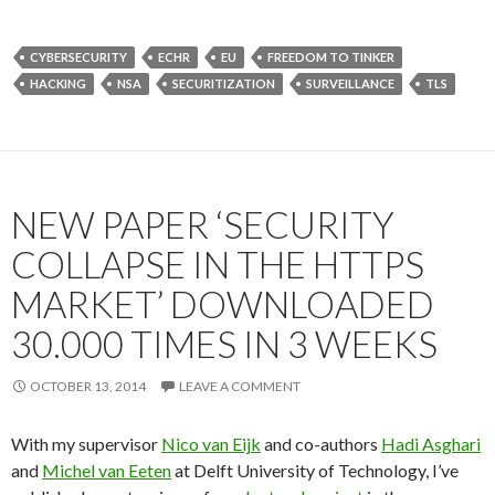
CYBERSECURITY
ECHR
EU
FREEDOM TO TINKER
HACKING
NSA
SECURITIZATION
SURVEILLANCE
TLS
NEW PAPER ‘SECURITY
COLLAPSE IN THE HTTPS
MARKET’ DOWNLOADED
30.000 TIMES IN 3 WEEKS
OCTOBER 13, 2014
LEAVE A COMMENT
With my supervisor
Nico van Eijk
and co-authors
Hadi Asghari
and
Michel van Eeten
at Delft University of Technology, I’ve