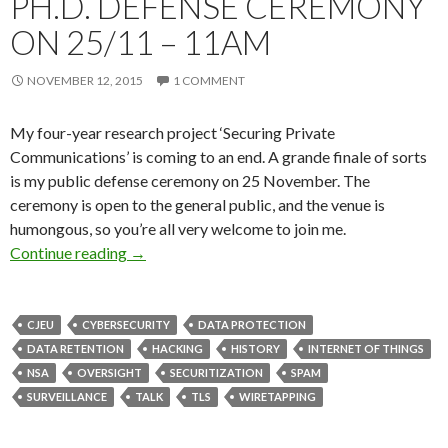
PH.D. DEFENSE CEREMONY
ON 25/11 – 11AM
NOVEMBER 12, 2015
1 COMMENT
My four-year research project ‘Securing Private
Communications’ is coming to an end. A grande finale of sorts
is my public defense ceremony on 25 November. The
ceremony is open to the general public, and the venue is
humongous, so you’re all very welcome to join me.
Join me for my public Ph.D. defense ceremony
Continue reading
→
CJEU
CYBERSECURITY
DATA PROTECTION
DATA RETENTION
HACKING
HISTORY
INTERNET OF THINGS
NSA
OVERSIGHT
SECURITIZATION
SPAM
SURVEILLANCE
TALK
TLS
WIRETAPPING