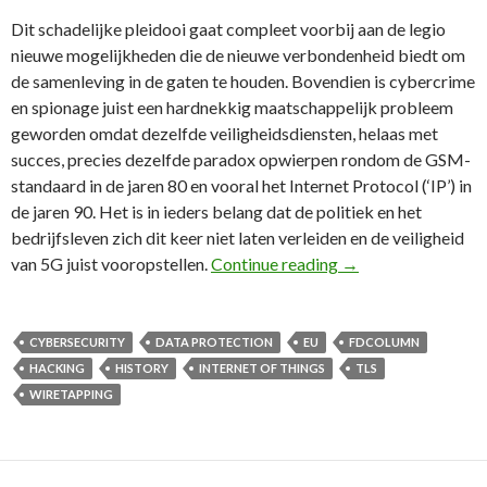
Dit schadelijke pleidooi gaat compleet voorbij aan de legio
nieuwe mogelijkheden die de nieuwe verbondenheid biedt om
de samenleving in de gaten te houden. Bovendien is cybercrime
en spionage juist een hardnekkig maatschappelijk probleem
geworden omdat dezelfde veiligheidsdiensten, helaas met
succes, precies dezelfde paradox opwierpen rondom de GSM-
standaard in de jaren 80 en vooral het Internet Protocol (‘IP’) in
de jaren 90. Het is in ieders belang dat de politiek en het
bedrijfsleven zich dit keer niet laten verleiden en de veiligheid
67e FD Column: Veil
van 5G juist vooropstellen.
Continue reading
→
CYBERSECURITY
DATA PROTECTION
EU
FDCOLUMN
HACKING
HISTORY
INTERNET OF THINGS
TLS
WIRETAPPING