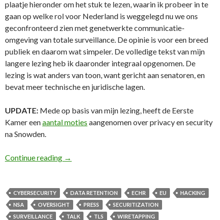
plaatje hieronder om het stuk te lezen, waarin ik probeer in te
gaan op welke rol voor Nederland is weggelegd nu we ons
geconfronteerd zien met genetwerkte communicatie-
omgeving van totale surveillance. De opinie is voor een breed
publiek en daarom wat simpeler. De volledige tekst van mijn
langere lezing heb ik daaronder integraal opgenomen. De
lezing is wat anders van toon, want gericht aan senatoren, en
bevat meer technische en juridische lagen.
UPDATE:
Mede op basis van mijn lezing, heeft de Eerste
Kamer een
aantal moties
aangenomen over privacy en security
na Snowden.
Opinie FD en Lezing Eerste Kamer: ‘Nederland
Continue reading
→
CYBERSECURITY
DATA RETENTION
ECHR
EU
HACKING
NSA
OVERSIGHT
PRESS
SECURITIZATION
SURVEILLANCE
TALK
TLS
WIRETAPPING