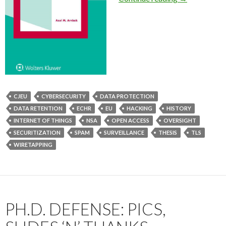
CJEU
CYBERSECURITY
DATA PROTECTION
DATA RETENTION
ECHR
EU
HACKING
HISTORY
INTERNET OF THINGS
NSA
OPEN ACCESS
OVERSIGHT
SECURITIZATION
SPAM
SURVEILLANCE
THESIS
TLS
WIRETAPPING
PH.D. DEFENSE: PICS,