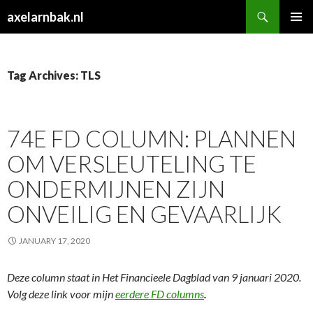
Search
axelarnbak.nl
SKIP
PRIMAR
TO
MENU
CONTENT
Tag Archives: TLS
74E FD COLUMN: PLANNEN
OM VERSLEUTELING TE
ONDERMIJNEN ZIJN
ONVEILIG EN GEVAARLIJK
JANUARY 17, 2020
Deze column staat in Het Financieele Dagblad van 9 januari 2020.
Volg deze link voor mijn
eerdere FD columns
.