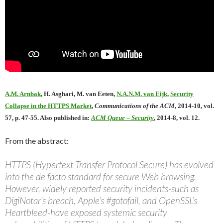
A.M. Arnbak
, H. Asghari, M. van Eeten,
N.A.N.M. van Eijk
,
Security
Collapse in the HTTPS Market
,
Communications of the ACM
, 2014-10, vol.
57, p. 47-55. Also published in:
ACM Queue – Security
, 2014-8, vol. 12.
From the abstract:
HTTPS (Hypertext Transfer Protocol Secure) has evolved
into the de facto standard for secure Web browsing.
However, widely reported security incidents-such as
DigiNotar’s breach, Apple’s #gotofail, and OpenSSL’s
Heartbleed-have exposed systemic security