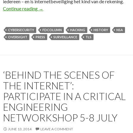
iedereen – en is internetbeveiliging het kind van de rekening.
Eerste Column voor het Financieele Dagblad: 
Continue reading
→
CYBERSECURITY
FDCOLUMN
HACKING
HISTORY
NSA
OVERSIGHT
PRESS
SURVEILLANCE
TLS
‘BEHIND THE SCENES OF
THE INTERNET’:
PARTICIPATE IN A CRITICAL
ENGINEERING
NETWORKSHOP 5-8 JULY
JUNE 13, 2014
LEAVE A COMMENT