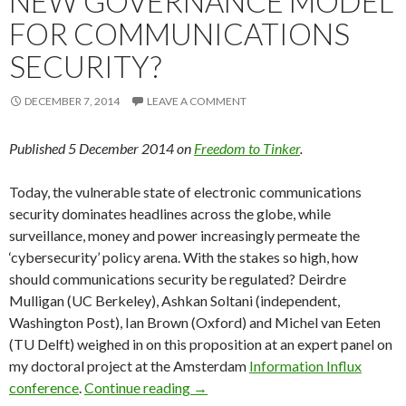
NEW GOVERNANCE MODEL
FOR COMMUNICATIONS
SECURITY?
DECEMBER 7, 2014
LEAVE A COMMENT
Published 5 December 2014 on
Freedom to Tinker
.
Today, the vulnerable state of electronic communications
security dominates headlines across the globe, while
surveillance, money and power increasingly permeate the
‘cybersecurity’ policy arena. With the stakes so high, how
should communications security be regulated? Deirdre
Mulligan (UC Berkeley), Ashkan Soltani (independent,
Washington Post), Ian Brown (Oxford) and Michel van Eeten
(TU Delft) weighed in on this proposition at an expert panel on
my doctoral project at the Amsterdam
Information Influx
Expert Panel Report: A New Gove
conference
.
Continue reading
→