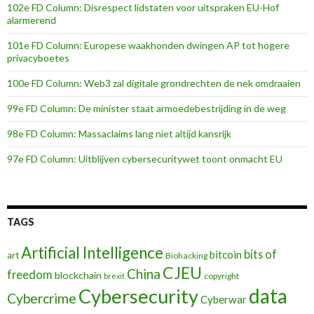
102e FD Column: Disrespect lidstaten voor uitspraken EU-Hof
alarmerend
101e FD Column: Europese waakhonden dwingen AP tot hogere
privacyboetes
100e FD Column: Web3 zal digitale grondrechten de nek omdraaien
99e FD Column: De minister staat armoedebestrijding in de weg
98e FD Column: Massaclaims lang niet altijd kansrijk
97e FD Column: Uitblijven cybersecuritywet toont onmacht EU
TAGS
Artificial Intelligence
bits of
bitcoin
art
Biohacking
CJEU
China
freedom
blockchain
copyright
brexit
data
Cybersecurity
Cybercrime
Cyberwar