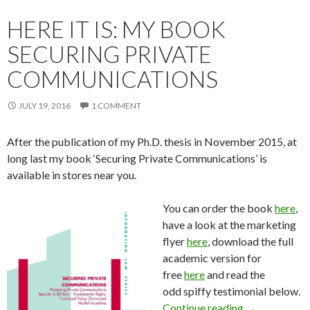
HERE IT IS: MY BOOK
SECURING PRIVATE
COMMUNICATIONS
JULY 19, 2016
1 COMMENT
After the publication of my Ph.D. thesis in November 2015, at
long last my book ‘Securing Private Communications’ is
available in stores near you.
You can order the book
here
,
have a look at the marketing
flyer
here
, download the full
academic version for
free
here
and read the
odd spiffy testimonial below.
Here it is: m
Continue reading
→