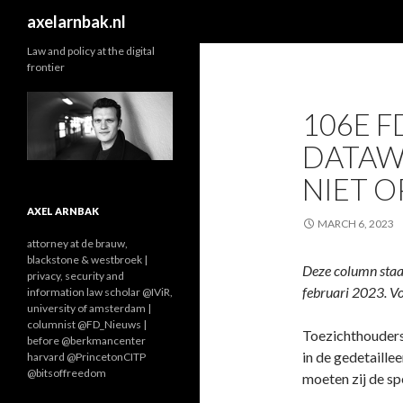
Search
axelarnbak.nl
Law and policy at the digital
frontier
106E F
DATAW
NIET 
AXEL ARNBAK
MARCH 6, 2023
attorney at de brauw,
blackstone & westbroek |
Deze column staat
privacy, security and
februari 2023. Vo
information law scholar @IViR,
university of amsterdam |
columnist @FD_Nieuws |
Toezichthouders 
before @berkmancenter
in de gedetaill
harvard @PrincetonCITP
@bitsoffreedom
moeten zij de sp