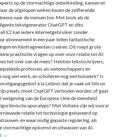
experts op de stormachtige ontwikkeling, kansen en
. Maar de afgelopen weken kwam de zelflerende
ineens naar de mensen toe. Met tools als de
lligente tekstgenerator ChatGPT en dito
all E2 kan iedere internetgebruiker zonder
ur abonnement in een paar tellen fantastische
ingen en filmfragmenten creëren. Dit roept grote
leine praktische vragen op over onze relatie tot AI:
es het over van de mens? Hebben tekstschrijvers,
 aanpalende professies als wetenschappers en
 nog wel werk, en scholieren nog wel huiswerk? Is
oruitgangsgeloof à la Leibniz dat je vaak uit Silicon
 zijn plaats, moet ChatGPT verboden worden, of gaat
I wetgeving van de Europese Unie de mensheid
lgoritmische apocalyps? Met Voltaire zijn wij vooral
ernieuwde relatie tot technologie gebaseerd op
trouwen, en waar nodig gepaste regulering, als
e stormachtige opkomst en uitwassen van AI.
105e FD Column: Beteugel AI met constructief wantrouwen en r
ng
→