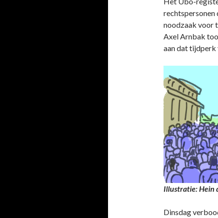
Het Ubo-register
rechtspersonen 
noodzaak voor 
Axel Arnbak too
aan dat tijdperk 
Illustratie: Hei
Dinsdag verbood