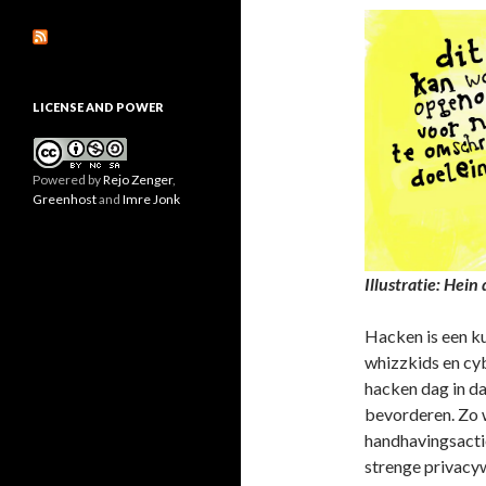
LICENSE AND POWER
Powered by
Rejo Zenger
,
Greenhost
and
Imre Jonk
Illustratie: Hei
Hacken is een ku
whizzkids en cy
hacken dag in da
bevorderen. Zo 
handhavingsacti
strenge privacy