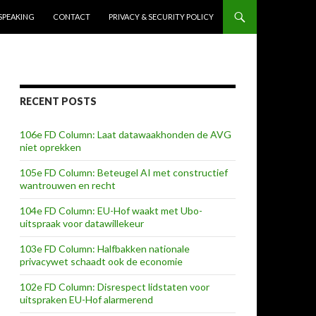
SPEAKING
CONTACT
PRIVACY & SECURITY POLICY
RECENT POSTS
106e FD Column: Laat datawaakhonden de AVG
niet oprekken
105e FD Column: Beteugel AI met constructief
wantrouwen en recht
104e FD Column: EU-Hof waakt met Ubo-
uitspraak voor datawillekeur
103e FD Column: Halfbakken nationale
privacywet schaadt ook de economie
102e FD Column: Disrespect lidstaten voor
uitspraken EU-Hof alarmerend