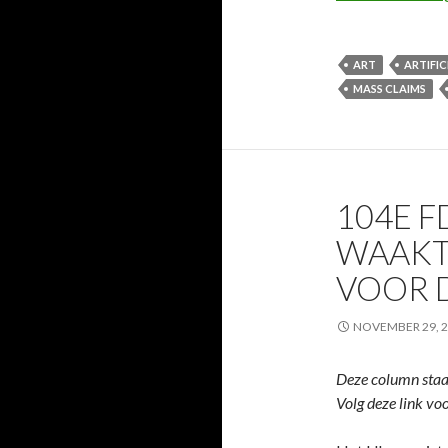
ART
ARTIFIC
MASS CLAIMS
104E F
WAAKT
VOOR 
NOVEMBER 29, 
Deze column staa
Volg deze link vo