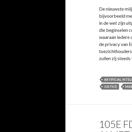
De nieuwste milj
bijvoorbeeld me
in de wet zijn ui
die beginselen 
waaraan iedere o
de privacy van 
toezichthouders 
zullen zij steeds
ARTIFICIAL INTE
JUSTICE
MAS
105E F