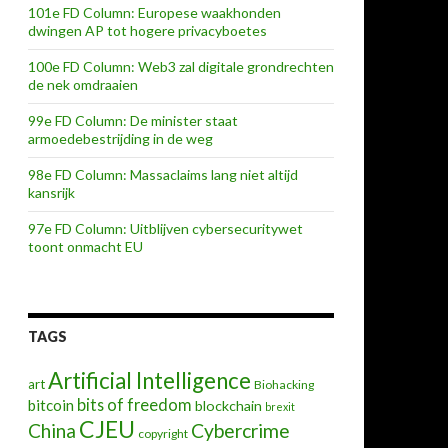
101e FD Column: Europese waakhonden
dwingen AP tot hogere privacyboetes
100e FD Column: Web3 zal digitale grondrechten
de nek omdraaien
99e FD Column: De minister staat
armoedebestrijding in de weg
98e FD Column: Massaclaims lang niet altijd
kansrijk
97e FD Column: Uitblijven cybersecuritywet
toont onmacht EU
TAGS
Artificial Intelligence
art
Biohacking
bits of freedom
bitcoin
blockchain
brexit
CJEU
China
Cybercrime
copyright