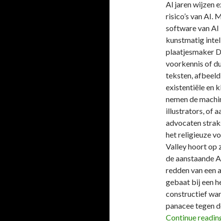
Al jaren wijzen 
risico’s van AI
software van AI 
kunstmatig inte
plaatjesmaker D
voorkennis of du
teksten, afbeeld
existentiële en k
nemen de machin
illustrators, of
advocaten straks
het religieuze vo
Valley hoort op
de aanstaande A
redden van een a
gebaat bij een h
constructief wan
panacee tegen d
Continue readi