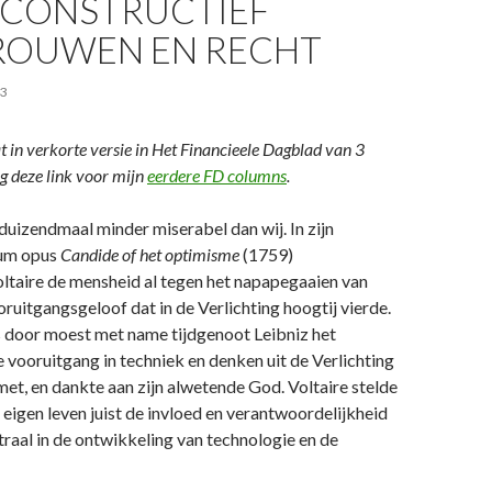
T CONSTRUCTIEF
OUWEN EN RECHT
23
 in verkorte versie in Het Financieele Dagblad van 3
g deze link voor mijn
eerdere FD columns
.
duizendmaal minder miserabel dan wij. In zijn
num opus
Candide
of het optimisme
(1759)
taire de mensheid al tegen het napapegaaien van
uitgangsgeloof dat in de Verlichting hoogtij vierde.
s door moest met name tijdgenoot Leibniz het
e vooruitgang in techniek en denken uit de Verlichting
et, en dankte aan zijn alwetende God. Voltaire stelde
eigen leven juist de invloed en verantwoordelijkheid
raal in de ontwikkeling van technologie en de