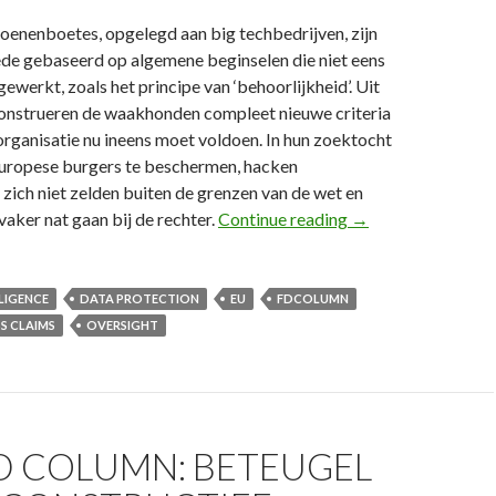
oenenboetes, opgelegd aan big techbedrijven, zijn
de gebaseerd op algemene beginselen die niet eens
tgewerkt, zoals het principe van ‘behoorlijkheid’. Uit
construeren de waakhonden compleet nieuwe criteria
rganisatie nu ineens moet voldoen. In hun zoektocht
Europese burgers te beschermen, hacken
zich niet zelden buiten de grenzen van de wet en
106e FD Column: L
 vaker nat gaan bij de rechter.
Continue reading
→
LLIGENCE
DATA PROTECTION
EU
FDCOLUMN
S CLAIMS
OVERSIGHT
D COLUMN: BETEUGEL