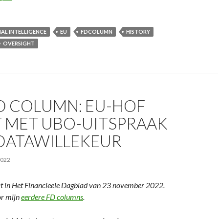
IAL INTELLIGENCE
EU
FDCOLUMN
HISTORY
OVERSIGHT
D COLUMN: EU-HOF
 MET UBO-UITSPRAAK
DATAWILLEKEUR
2022
t in Het Financieele Dagblad van 23 november 2022.
or mijn
eerdere FD columns
.