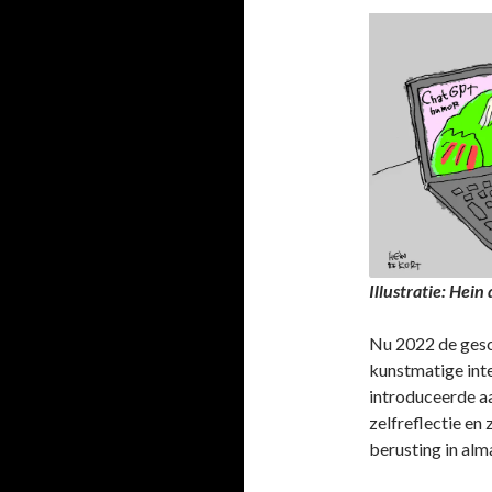
Illustratie: Hei
Nu 2022 de gesch
kunstmatige intel
introduceerde aa
zelfreflectie en
berusting in alm