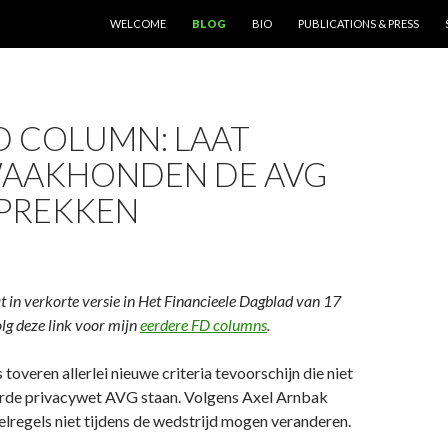
SKIP TO CONTENT
WELCOME
BLOG
BIO
PUBLICATIONS & PRESS
D COLUMN: LAAT
AAKHONDEN DE AVG
OPREKKEN
 in verkorte versie in Het Financieele Dagblad van 17
lg deze link voor mijn
eerdere FD columns
.
toveren allerlei nieuwe criteria tevoorschijn die niet
eerde privacywet AVG staan. Volgens Axel Arnbak
elregels niet tijdens de wedstrijd mogen veranderen.