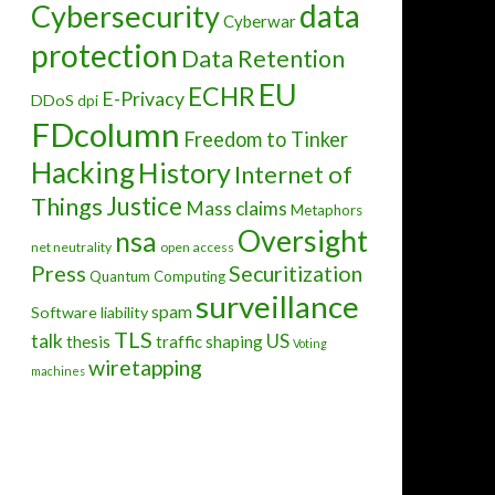
data
Cybersecurity
Cyberwar
protection
Data Retention
EU
ECHR
E-Privacy
DDoS
dpi
FDcolumn
Freedom to Tinker
Hacking
History
Internet of
Justice
Things
Mass claims
Metaphors
aat datawaakhonden de AVG niet oprekken
Oversight
nsa
net neutrality
open access
Press
Securitization
Quantum Computing
surveillance
spam
Software liability
TLS
talk
US
thesis
traffic shaping
Voting
wiretapping
machines