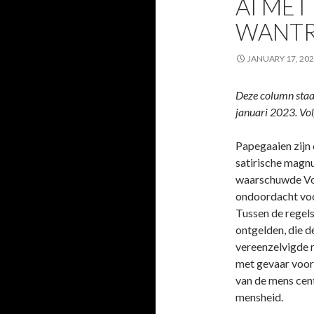
AI ME
WANTR
JANUARY 17, 20
Deze column staat
januari 2023. Vol
Papegaaien zijn 
satirische mag
waarschuwde Vol
ondoordacht voor
Tussen de regel
ontgelden, die d
vereenzelvigde m
met gevaar voor 
van de mens cent
mensheid.