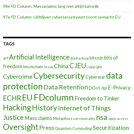
98e FD Column: Massaclaims lang niet altijd kansrijk
97e FD Column: Uitblijven cybersecuritywet toont onmacht EU
TAGS
Artificial Intelligence
bits of
bitcoin
art
Biohacking
CJEU
China
freedom
blockchain
copyright
brexit
data
Cybersecurity
Cybercrime
Cyberwar
protection
Data Retention
E-Privacy
DDoS
dpi
FDcolumn
EU
ECHR
Freedom to Tinker
Hacking
History
Internet of Things
nsa
Justice
Mass claims
Metaphors
net neutrality
open access
Oversight
Press
Securitization
Quantum Computing