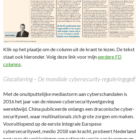
Klik op het plaatje om de column uit de krant te lezen. De tekst
staat ook hieronder. Volg deze link voor mijn
eerdere FD
columns
.
Glocalisering – De mondiale cybersecurity-reguleringsgolf
Met de onuitputtelijke mediastorm aan ­cyberschandalen is
2016 het jaar van de nieuwe cybersecuritywet­geving
wereldwijd. China publiceerde onlangs een draconische cyber­
securitywet, waar multinationals zich grote zorgen om maken.
Vooruitlopend op de eerste integrale Europese
cybersecuritywet, medio 2018 van kracht, probeert Nederland
nog voor de verkiezingen een nationale versie aan te ­nemen en