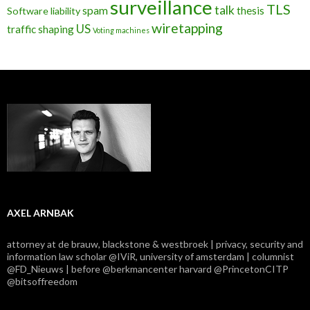
surveillance
TLS
talk
spam
thesis
Software liability
wiretapping
US
traffic shaping
Voting machines
AXEL ARNBAK
attorney at de brauw, blackstone & westbroek | privacy, security and
information law scholar @IViR, university of amsterdam | columnist
@FD_Nieuws | before @berkmancenter harvard @PrincetonCITP
@bitsoffreedom