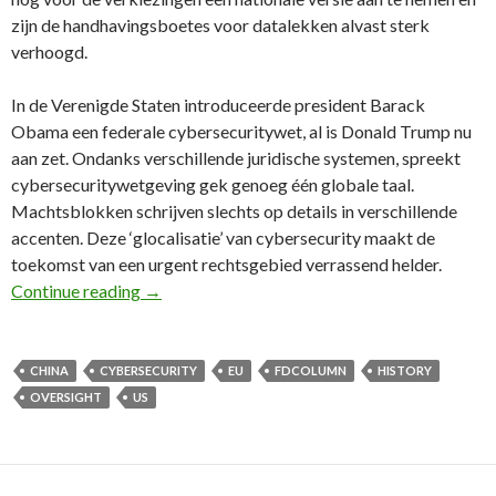
zijn de handhavingsboetes voor ­datalekken alvast sterk
verhoogd.
In de Verenigde Staten introduceerde president Barack
Obama een federale cybersecuritywet, al is Donald Trump nu
aan zet. Ondanks verschillende juridische systemen, spreekt
cyber­securitywetgeving gek genoeg één globale taal.
Machtsblokken schrijven slechts op details in verschillende
accenten. Deze ‘glocalisatie’ van cybersecurity maakt de
toekomst van een urgent rechtsgebied verrassend helder.
30e FD Column: Glocalisering – De mondiale c
Continue reading
→
CHINA
CYBERSECURITY
EU
FDCOLUMN
HISTORY
OVERSIGHT
US