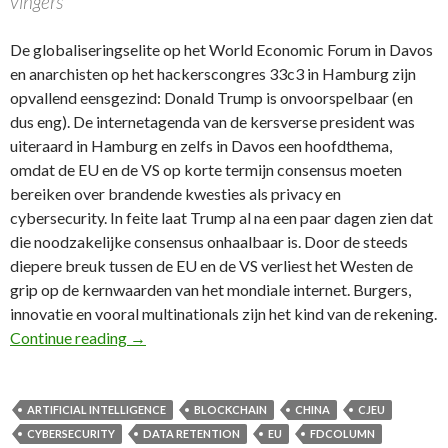
vingers
De globaliseringselite op het World Economic Forum in Davos
en anarchisten op het hackerscongres 33c3 in Hamburg zijn
opvallend eensgezind: Donald Trump is onvoorspelbaar (en
dus eng). De internetagenda van de kersverse president was
uiteraard in Hamburg en zelfs in Davos een hoofdthema,
omdat de EU en de VS op korte termijn consensus moeten
bereiken over brandende kwesties als privacy en
cybersecurity. In feite laat Trump al na een paar dagen zien dat
die noodzakelijke consensus onhaalbaar is. Door de steeds
diepere breuk tussen de EU en de VS verliest het Westen de
grip op de kernwaarden van het mondiale internet. Burgers,
innovatie en vooral multinationals zijn het kind van de rekening.
32e FD Column: Tijdperk Trump – Internetbelei
Continue reading
→
ARTIFICIAL INTELLIGENCE
BLOCKCHAIN
CHINA
CJEU
CYBERSECURITY
DATA RETENTION
EU
FDCOLUMN