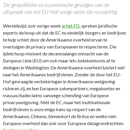
‘De geopolitieke en economische gevolgen van de
uitspraak van het EU-Hof vorige week zijn reusachtig’
Wereldwijd, ook vorige week
in het FD
, spreken juridische
experts de hoop uit dat de EC nu eindelijk burgers en bedrijven
te hulp schiet door de Amerikaanse overheid ervan te
overtuigen de privacy van Europeanen te respecteren. Die
ijdele hoop miskent de decennialange onmacht van de
Europese Unie (EU) om ook maar iets betekenisvols af te
dwingen in Washington. De Amerikaanse overheid luistert wél
naar het Amerikaanse bedrijfsleven. Zonder de door het EU-
Hof gevraagde verbeteringen in Amerikaanse wetgeving
riskeren zij, en hun Europese zakenpartners, megaboetes en
massaschadeclaims vanwege schending van Europese
privacywetgeving. Niet de EC, maar het multinationale
bedrijfsleven is onze enige kans op respect van de
Amerikaanse, Chinese, binnenkort de Britse en welke niet-
Europese overheid dan ook voor Europese datagrondrechten.
79e FD Column: Privacy voor Europese data bui