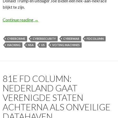
Donald Trump en uitdager Joe Biden een nek-aan-nekrace
blijkt te zijn.
82e FD Column: Niemand kan integriteit verki
Continue reading
→
CYBERCRIME
CYBERSECURITY
CYBERWAR
FDCOLUMN
HACKING
NSA
US
VOTING MACHINES
81E FD COLUMN:
NEDERLAND GAAT
VERENIGDE STATEN
ACHTERNA ALS ONVEILIGE
DATAHAVEN