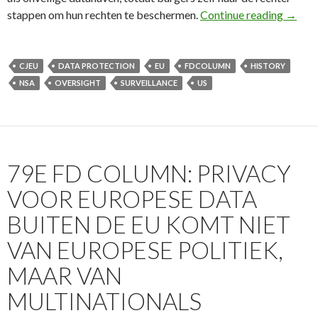
81e FD
stappen om hun rechten te beschermen.
Continue reading
→
CJEU
DATA PROTECTION
EU
FDCOLUMN
HISTORY
NSA
OVERSIGHT
SURVEILLANCE
US
79E FD COLUMN: PRIVACY
VOOR EUROPESE DATA
BUITEN DE EU KOMT NIET
VAN EUROPESE POLITIEK,
MAAR VAN
MULTINATIONALS