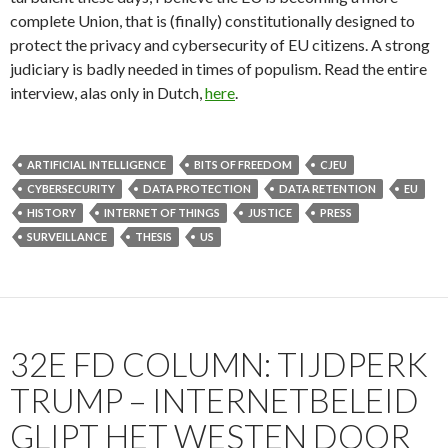
complete Union, that is (finally) constitutionally designed to
protect the privacy and cybersecurity of EU citizens. A strong
judiciary is badly needed in times of populism. Read the entire
interview, alas only in Dutch,
here
.
ARTIFICIAL INTELLIGENCE
BITS OF FREEDOM
CJEU
CYBERSECURITY
DATA PROTECTION
DATA RETENTION
EU
HISTORY
INTERNET OF THINGS
JUSTICE
PRESS
SURVEILLANCE
THESIS
US
32E FD COLUMN: TIJDPERK
TRUMP – INTERNETBELEID
GLIPT HET WESTEN DOOR