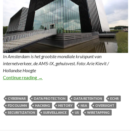
In Amsterdam is het grootste mondiale kruispunt van
internetverkeer, de AMS-IX, gehuisvest.
Foto: Arie Kievit /
Hollandse Hoogte
50e FD Column: Intensievere samenwerking met
Continue reading
→
CYBERWAR
DATA PROTECTION
DATA RETENTION
ECHR
FDCOLUMN
HACKING
HISTORY
NSA
OVERSIGHT
SECURITIZATION
SURVEILLANCE
US
WIRETAPPING