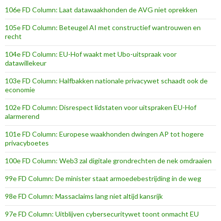
106e FD Column: Laat datawaakhonden de AVG niet oprekken
105e FD Column: Beteugel AI met constructief wantrouwen en
recht
104e FD Column: EU-Hof waakt met Ubo-uitspraak voor
datawillekeur
103e FD Column: Halfbakken nationale privacywet schaadt ook de
economie
102e FD Column: Disrespect lidstaten voor uitspraken EU-Hof
alarmerend
101e FD Column: Europese waakhonden dwingen AP tot hogere
privacyboetes
100e FD Column: Web3 zal digitale grondrechten de nek omdraaien
99e FD Column: De minister staat armoedebestrijding in de weg
98e FD Column: Massaclaims lang niet altijd kansrijk
97e FD Column: Uitblijven cybersecuritywet toont onmacht EU