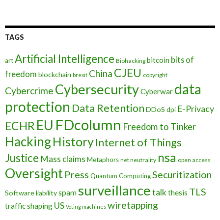
TAGS
Artificial Intelligence
bits of
bitcoin
art
Biohacking
CJEU
China
freedom
blockchain
copyright
brexit
data
Cybersecurity
Cybercrime
Cyberwar
protection
Data Retention
E-Privacy
DDoS
dpi
FDcolumn
EU
ECHR
Freedom to Tinker
Hacking
History
Internet of Things
nsa
Justice
Mass claims
Metaphors
net neutrality
open access
Oversight
Press
Securitization
Quantum Computing
surveillance
TLS
talk
spam
thesis
Software liability
wiretapping
US
traffic shaping
Voting machines