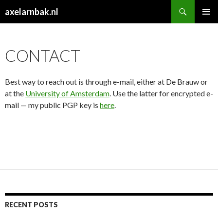
Search
axelarnbak.nl
SKIP
PRIMAR
TO
MENU
CONTENT
CONTACT
Best way to reach out is through e-mail, either at De Brauw or
at the
University of Amsterdam
. Use the latter for encrypted e-
mail — my public PGP key is
here
.
RECENT POSTS