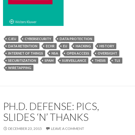
CJEU
CYBERSECURITY
DATA PROTECTION
DATA RETENTION
ECHR
EU
HACKING
HISTORY
INTERNET OF THINGS
NSA
OPEN ACCESS
OVERSIGHT
SECURITIZATION
SPAM
SURVEILLANCE
THESIS
TLS
WIRETAPPING
PH.D. DEFENSE: PICS,
SLIDES ‘N’ THANKS
DECEMBER 23, 2015
LEAVE A COMMENT