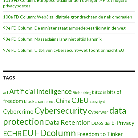
101e FD Column: Europese waakhonden dwingen AP tot hogere
privacyboetes
100e FD Column: Web3 zal digitale grondrechten de nek omdraaien
99e FD Column: De minister staat armoedebestrijding in de weg
98e FD Column: Massaclaims lang niet altijd kansrijk
97e FD Column: Uitblijven cybersecuritywet toont onmacht EU
TAGS
Artificial Intelligence
bits of
bitcoin
art
Biohacking
CJEU
China
freedom
blockchain
copyright
brexit
data
Cybersecurity
Cybercrime
Cyberwar
protection
Data Retention
E-Privacy
DDoS
dpi
FDcolumn
EU
ECHR
Freedom to Tinker