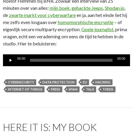
Roelof Hemmen bij BNR. Zowaar een interview van 25
minuten over van alles:
mijn boek
,
gehackte Jeeps
,
Shodan.io
,
de
zwarte markt voor cyberwarfare
en ja, aan het einde liet hij
me zelfs even losgaan over
homomorphische encryptie
– of
eigenlijk secure multiparty encryption.
Goeie journalist
, prima
vragen, echt een verademing om eens de tijd te hebben in de
studio. Hier te beluisteren:
Audio
00:00
00:00
Player
CYBERSECURITY
DATA PROTECTION
EU
HACKING
INTERNET OF THINGS
PRESS
SPAM
TALK
THESIS
HERE IT IS: MY BOOK