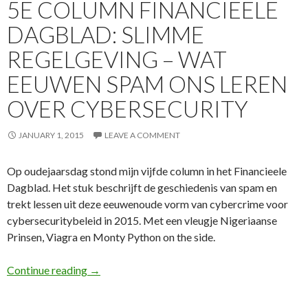
5E COLUMN FINANCIEELE
DAGBLAD: SLIMME
REGELGEVING – WAT
EEUWEN SPAM ONS LEREN
OVER CYBERSECURITY
JANUARY 1, 2015
LEAVE A COMMENT
Op oudejaarsdag stond mijn vijfde column in het Financieele
Dagblad. Het stuk beschrijft de geschiedenis van spam en
trekt lessen uit deze eeuwenoude vorm van cybercrime voor
cybersecuritybeleid in 2015. Met een vleugje Nigeriaanse
Prinsen, Viagra en Monty Python on the side.
5e column Financieele Dagblad: Slimme Regel
Continue reading
→