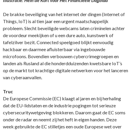
Illustratie: Hein de Kort voor Het Financieele Dagblad
De brakke beveiliging van het internet der dingen (Internet of
Things, IoT) is al tien jaar een urgent maatschappelijk
probleem. Slecht beveiligde webcams laten criminelen achter
de voordeur meekijken of u een dure auto, kunstwerk of
tafelzilver bezit. Connected speelgoed blijkt eenvoudig
hackbaar en daarmee afluisterbaar via ingebouwde
microfoons. Bovendien verbouwen cybercrimegroepen en
landen als Rusland al die honderdduizenden kwetsbare IoT’s
op de markt tot krachtige digitale netwerken voor het lanceren
van cyberaanvallen.
Truc
De Europese Commissie (EC) klaagt al jaren en bij herhaling
dat de EU-lidstaten en de industrie pogingen tot serieuze
cybersecuritywetgeving blokkeren. Daarom gaat de EC soms
onder de radar en neemt zij het heft in eigen handen. Deze
week gebruikte de EC stilletjes een oude Europese wet over