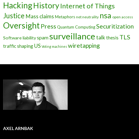
Hacking
History
Internet of Things
nsa
Justice
Mass claims
Metaphors
net neutrality
open access
Oversight
Press
Securitization
Quantum Computing
surveillance
TLS
talk
spam
thesis
Software liability
wiretapping
US
traffic shaping
Voting machines
AXEL ARNBAK