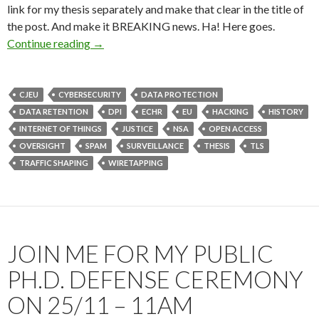
link for my thesis separately and make that clear in the title of
the post. And make it BREAKING news. Ha! Here goes.
BREAKING :) abstract and download of my Ph.D
Continue reading
→
CJEU
CYBERSECURITY
DATA PROTECTION
DATA RETENTION
DPI
ECHR
EU
HACKING
HISTORY
INTERNET OF THINGS
JUSTICE
NSA
OPEN ACCESS
OVERSIGHT
SPAM
SURVEILLANCE
THESIS
TLS
TRAFFIC SHAPING
WIRETAPPING
JOIN ME FOR MY PUBLIC
PH.D. DEFENSE CEREMONY
ON 25/11 – 11AM