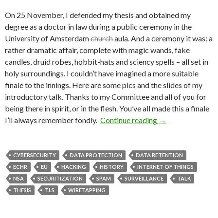
On 25 November, I defended my thesis and obtained my
degree as a doctor in law during a public ceremony in the
University of Amsterdam
church
aula. And a ceremony it was: a
rather dramatic affair, complete with magic wands, fake
candles, druid robes, hobbit-hats and sciency spells – all set in
holy surroundings. I couldn’t have imagined a more suitable
finale to the innings. Here are some pics and the slides of my
introductory talk. Thanks to my Committee and all of you for
being there in spirit, or in the flesh. You’ve all made this a finale
Ph.D. Defense: Pic
I’ll always remember fondly.
Continue reading
→
CYBERSECURITY
DATA PROTECTION
DATA RETENTION
ECHR
EU
HACKING
HISTORY
INTERNET OF THINGS
NSA
SECURITIZATION
SPAM
SURVEILLANCE
TALK
THESIS
TLS
WIRETAPPING