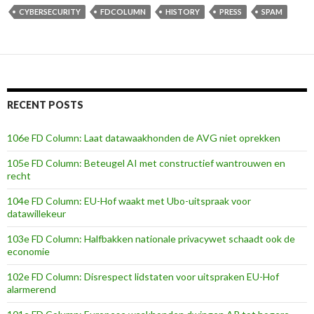
CYBERSECURITY
FDCOLUMN
HISTORY
PRESS
SPAM
RECENT POSTS
106e FD Column: Laat datawaakhonden de AVG niet oprekken
105e FD Column: Beteugel AI met constructief wantrouwen en
recht
104e FD Column: EU-Hof waakt met Ubo-uitspraak voor
datawillekeur
103e FD Column: Halfbakken nationale privacywet schaadt ook de
economie
102e FD Column: Disrespect lidstaten voor uitspraken EU-Hof
alarmerend