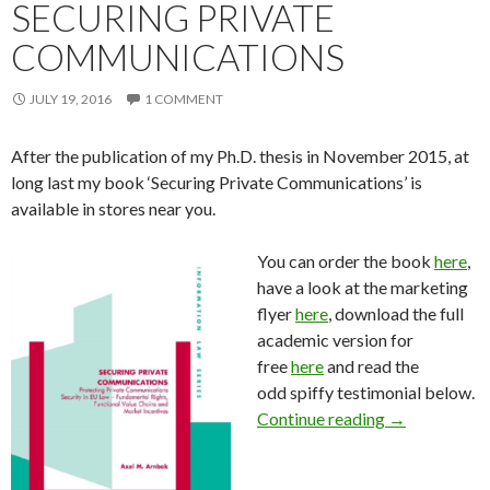
SECURING PRIVATE
COMMUNICATIONS
JULY 19, 2016
1 COMMENT
After the publication of my Ph.D. thesis in November 2015, at
long last my book ‘Securing Private Communications’ is
available in stores near you.
You can order the book
here
,
have a look at the marketing
flyer
here
, download the full
academic version for
free
here
and read the
odd spiffy testimonial below.
Here it is: m
Continue reading
→