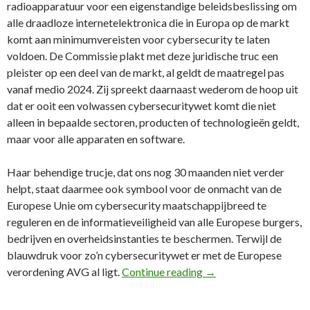
radioapparatuur voor een eigenstandige beleidsbeslissing om
alle draadloze internetelektronica die in Europa op de markt
komt aan minimumvereisten voor cybersecurity te laten
voldoen. De Commissie plakt met deze juridische truc een
pleister op een deel van de markt, al geldt de maatregel pas
vanaf medio 2024. Zij spreekt daarnaast wederom de hoop uit
dat er ooit een volwassen cybersecuritywet komt die niet
alleen in bepaalde sectoren, producten of technologieën geldt,
maar voor alle apparaten en software.
Haar behendige trucje, dat ons nog 30 maanden niet verder
helpt, staat daarmee ook symbool voor de onmacht van de
Europese Unie om cybersecurity maatschappijbreed te
reguleren en de informatieveiligheid van alle Europese burgers,
bedrijven en overheidsinstanties te beschermen. Terwijl de
blauwdruk voor zo’n cybersecuritywet er met de Europese
97e FD Column: Uitbl
verordening AVG al ligt.
Continue reading
→