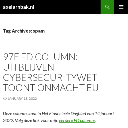
Search
axelarnbak.nl
SKIP
PRIMAR
TO
MENU
CONTENT
Tag Archives: spam
97E FD COLUMN:
UITBLIJVEN
CYBERSECURITYWET
TOONT ONMACHT EU
JANUARY 13, 2022
Deze column staat in Het Financieele Dagblad van 14 januari
2022. Volg deze link voor mijn
eerdere FD columns
.