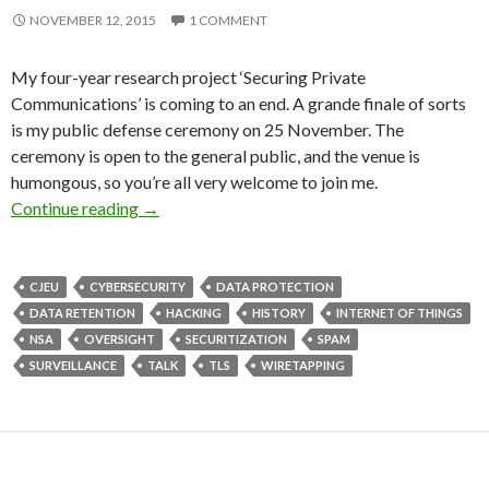
NOVEMBER 12, 2015
1 COMMENT
My four-year research project ‘Securing Private
Communications’ is coming to an end. A grande finale of sorts
is my public defense ceremony on 25 November. The
ceremony is open to the general public, and the venue is
humongous, so you’re all very welcome to join me.
Join me for my public Ph.D. defense ceremony
Continue reading
→
CJEU
CYBERSECURITY
DATA PROTECTION
DATA RETENTION
HACKING
HISTORY
INTERNET OF THINGS
NSA
OVERSIGHT
SECURITIZATION
SPAM
SURVEILLANCE
TALK
TLS
WIRETAPPING