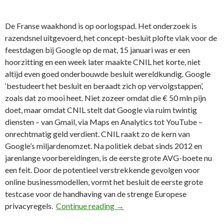
De Franse waakhond is op oorlogspad. Het onderzoek is
razendsnel uitgevoerd, het concept-besluit plofte vlak voor de
feestdagen bij Google op de mat, 15 januari was er een
hoorzitting en een week later maakte CNIL het korte, niet
altijd even goed onderbouwde besluit wereldkundig. Google
‘bestudeert het besluit en beraadt zich op vervolgstappen’,
zoals dat zo mooi heet. Niet zozeer omdat die € 50 mln pijn
doet, maar omdat CNIL stelt dat Google via ruim twintig
diensten – van Gmail, via Maps en Analytics tot YouTube –
onrechtmatig geld verdient. CNIL raakt zo de kern van
Google’s miljardenomzet. Na politiek debat sinds 2012 en
jarenlange voorbereidingen, is de eerste grote AVG-boete nu
een feit. Door de potentieel verstrekkende gevolgen voor
online businessmodellen, vormt het besluit de eerste grote
testcase voor de handhaving van de strenge Europese
61e FD Column: Miljoenenboete
privacyregels.
Continue reading
→