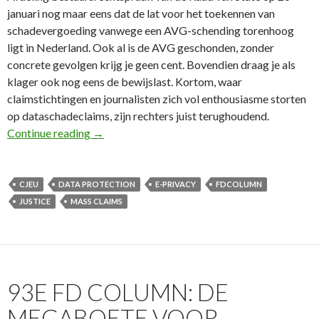
januari nog maar eens dat de lat voor het toekennen van
schadevergoeding vanwege een AVG-schending torenhoog
ligt in Nederland. Ook al is de AVG geschonden, zonder
concrete gevolgen krijg je geen cent. Bovendien draag je als
klager ook nog eens de bewijslast. Kortom, waar
claimstichtingen en journalisten zich vol enthousiasme storten
op dataschadeclaims, zijn rechters juist terughoudend.
98e FD Column: Massaclaims lang niet altijd ka
Continue reading
→
CJEU
DATA PROTECTION
E-PRIVACY
FDCOLUMN
JUSTICE
MASS CLAIMS
93E FD COLUMN: DE
MEGABOETE VOOR