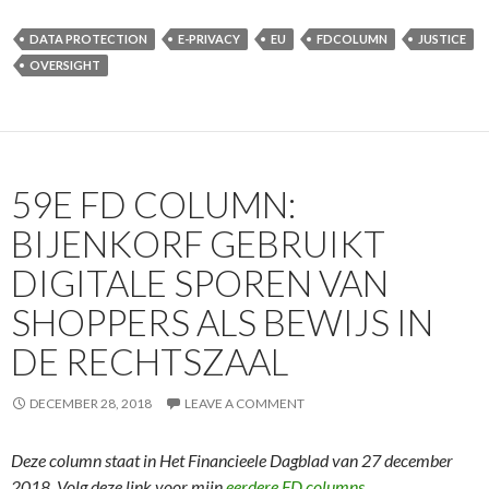
DATA PROTECTION
E-PRIVACY
EU
FDCOLUMN
JUSTICE
OVERSIGHT
59E FD COLUMN:
BIJENKORF GEBRUIKT
DIGITALE SPOREN VAN
SHOPPERS ALS BEWIJS IN
DE RECHTSZAAL
DECEMBER 28, 2018
LEAVE A COMMENT
Deze column staat in Het Financieele Dagblad van 27 december
2018. Volg deze link voor mijn
eerdere FD columns
.