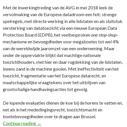
Met de inwerkingtreding van de AVG in mei 2018 leek de
vervolmaking van de Europese datadroom een feit: strenge
spelregels, met directe werking in alle lidstaten en als sluitstuk
versterking van datatoezicht via een nieuwe European Data
Protection Board (EDPB), het veelbesproken
one-stop-shop
-
mechanisme en bevoegdheden voor megaboetes tot wel 4%
van de wereldwijde jaaromzet van een onderneming. Maar
onder de oppervlakte blijkt dat machtige nationale
toezichthouders, met hier en daar rugdekking van de lidstaten,
ineens zand in de machine gooien. Met ineffectiviteit van het
toezicht, fragmentatie van het Europese datarecht, en
maatschappelijke vraagtekens over het uitblijven van
grootschalige handhavingsacties tot gevolg.
De lopende evaluaties dienen de koe bij de horens te vatten en,
net als in het mededingingsrecht, toezichtsmacht en
boetebevoegdheden over te dragen aan Brussel.
83e FD Column: Versplintering privacytoezicht
Continue reading
→