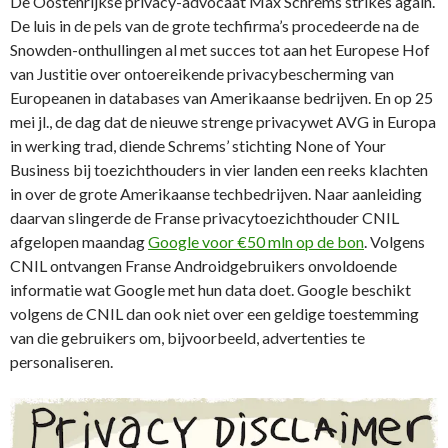
De Oostenrijkse privacy-advocaat Max Schrems strikes again.
De luis in de pels van de grote techfirma’s procedeerde na de
Snowden-onthullingen al met succes tot aan het Europese Hof
van Justitie over ontoereikende privacybescherming van
Europeanen in databases van Amerikaanse bedrijven. En op 25
mei jl., de dag dat de nieuwe strenge privacywet AVG in Europa
in werking trad, diende Schrems’ stichting None of Your
Business bij toezichthouders in vier landen een reeks klachten
in over de grote Amerikaanse techbedrijven. Naar aanleiding
daarvan slingerde de Franse privacytoezichthouder CNIL
afgelopen maandag
Google voor €50 mln op de bon
. Volgens
CNIL ontvangen Franse Androidgebruikers onvoldoende
informatie wat Google met hun data doet. Google beschikt
volgens de CNIL dan ook niet over een geldige toestemming
van die gebruikers om, bijvoorbeeld, advertenties te
personaliseren.