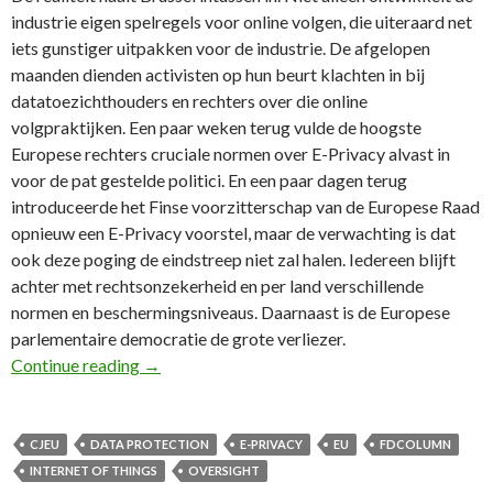
industrie eigen spelregels voor online volgen, die uiteraard net
iets gunstiger uitpakken voor de industrie. De afgelopen
maanden dienden activisten op hun beurt klachten in bij
datatoezichthouders en rechters over die online
volgpraktijken. Een paar weken terug vulde de hoogste
Europese rechters cruciale normen over E-Privacy alvast in
voor de pat gestelde politici. En een paar dagen terug
introduceerde het Finse voorzitterschap van de Europese Raad
opnieuw een E-Privacy voorstel, maar de verwachting is dat
ook deze poging de eindstreep niet zal halen. Iedereen blijft
achter met rechtsonzekerheid en per land verschillende
normen en beschermingsniveaus. Daarnaast is de Europese
parlementaire democratie de grote verliezer.
71e FD Column: Parlementaire democratie grot
Continue reading
→
CJEU
DATA PROTECTION
E-PRIVACY
EU
FDCOLUMN
INTERNET OF THINGS
OVERSIGHT