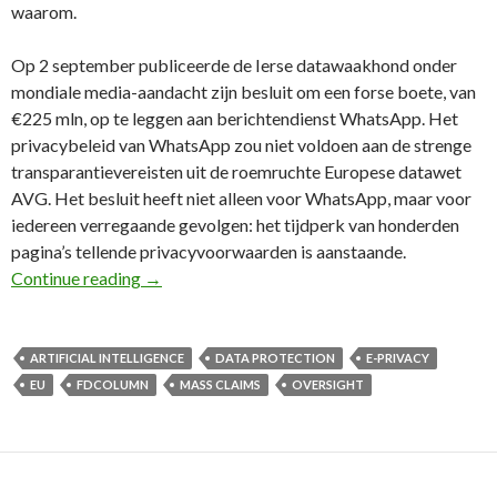
waarom.
Op 2 september publiceerde de Ierse datawaakhond onder
mondiale media-aandacht zijn besluit om een forse boete, van
€225 mln, op te leggen aan berichtendienst WhatsApp. Het
privacybeleid van WhatsApp zou niet voldoen aan de strenge
transparantievereisten uit de roemruchte Europese datawet
AVG. Het besluit heeft niet alleen voor WhatsApp, maar voor
iedereen verregaande gevolgen: het tijdperk van honderden
pagina’s tellende privacyvoorwaarden is aanstaande.
93e FD Column: De megaboete voor WhatsApp –
Continue reading
→
ARTIFICIAL INTELLIGENCE
DATA PROTECTION
E-PRIVACY
EU
FDCOLUMN
MASS CLAIMS
OVERSIGHT