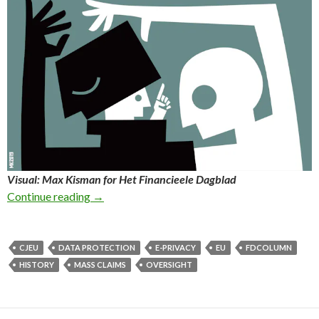
Visual: Max Kisman for Het Financieele Dagblad
68th FD Column: Dutch courts pave the way for
Continue reading
→
CJEU
DATA PROTECTION
E-PRIVACY
EU
FDCOLUMN
HISTORY
MASS CLAIMS
OVERSIGHT