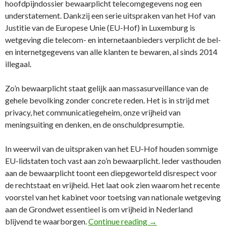
hoofdpijndossier bewaarplicht telecomgegevens nog een
understatement. Dankzij een serie uitspraken van het Hof van
Justitie van de Europese Unie (EU-Hof) in Luxemburg is
wetgeving die telecom- en internetaanbieders verplicht de bel-
en internetgegevens van alle klanten te bewaren, al sinds 2014
illegaal.
Zo’n bewaarplicht staat gelijk aan massasurveillance van de
gehele bevolking zonder concrete reden. Het is in strijd met
privacy, het communicatiegeheim, onze vrijheid van
meningsuiting en denken, en de onschuldpresumptie.
In weerwil van de uitspraken van het EU-Hof houden sommige
EU-lidstaten toch vast aan zo’n bewaarplicht. Ieder vasthouden
aan de bewaarplicht toont een diepgeworteld disrespect voor
de rechtstaat en vrijheid. Het laat ook zien waarom het recente
voorstel van het kabinet voor toetsing van nationale wetgeving
aan de Grondwet essentieel is om vrijheid in Nederland
102e FD Column: Disre
blijvend te waarborgen.
Continue reading
→