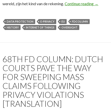
73e FD Co
wereld, zijn het kind van de rekening.
Continue reading
→
DATA PROTECTION
E-PRIVACY
EU
FDCOLUMN
HISTORY
INTERNET OF THINGS
OVERSIGHT
68TH FD COLUMN: DUTCH
COURTS PAVE THE WAY
FOR SWEEPING MASS
CLAIMS FOLLOWING
PRIVACY VIOLATIONS
[TRANSLATION]