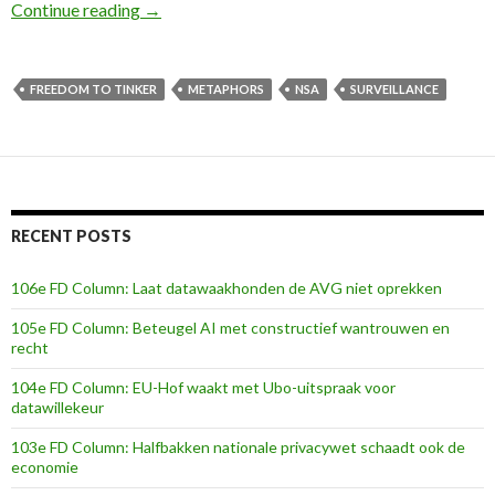
When an Ethnographer met Edward Snowden
Continue reading
→
FREEDOM TO TINKER
METAPHORS
NSA
SURVEILLANCE
RECENT POSTS
106e FD Column: Laat datawaakhonden de AVG niet oprekken
105e FD Column: Beteugel AI met constructief wantrouwen en
recht
104e FD Column: EU-Hof waakt met Ubo-uitspraak voor
datawillekeur
103e FD Column: Halfbakken nationale privacywet schaadt ook de
economie