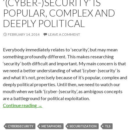
‘(CYBER-)SECURITY’ IS
POPULAR, COMPLEX AND
DEEPLY POLITICAL
FEBRUARY 14, 2014
LEAVE A COMMENT
Everybody immediately relates to ‘security’, but may mean
something profoundly different. This makes researching
‘security’ both difficult and important. My main concern is that
we need a better understanding of what ‘(cyber-)security’ is
and what it’s not, precisely because of it’s popular, complex and
deeply political properties. Until then, we need to watch our
mouth when we talk ‘(cyber-)security’, as ambigous concepts
are a battleground for political exploitation.
Watch Your Mouth: Why Talking ‘(Cyber-)Securi
Continue reading
→
CYBERSECURITY
METAPHORS
SECURITIZATION
TLS