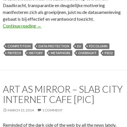
Daadkracht, transparantie en deugdelijke motivering
manifesteren zich als groeipijnen, juist nu de datasamenleving
gebaat is bij effectief en verantwoord toezicht.
63e FD Column: Broodnodige samenwerking toe
Continue reading
→
COMPETITION
DATA PROTECTION
EU
FDCOLUMN
FINTECH
HISTORY
METAPHORS
OVERSIGHT
PSD2
ART AS MIRROR – SLAB CITY
INTERNET CAFE [PIC]
MARCH 15, 2014
1 COMMENT
Reminded of the dark side of the web by all the news lately,