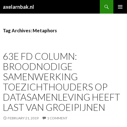
Search
axelarnbak.nl
SKIP
PRIMAR
TO
MENU
CONTENT
Tag Archives: Metaphors
63E FD COLUMN:
BROODNODIGE
SAMENWERKING
TOEZICHTHOUDERS OP
DATASAMENLEVING HEEFT
LAST VAN GROEIPIJNEN
FEBRUARY 21, 2019
1 COMMENT