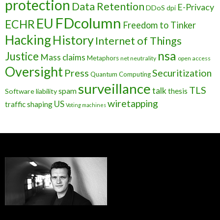
protection
Data Retention
E-Privacy
DDoS
dpi
FDcolumn
EU
ECHR
Freedom to Tinker
Hacking
History
Internet of Things
nsa
Justice
Mass claims
Metaphors
net neutrality
open access
Oversight
Press
Securitization
Quantum Computing
surveillance
TLS
talk
spam
thesis
Software liability
wiretapping
US
traffic shaping
Voting machines