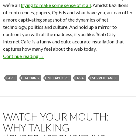
we’re all
trying to make some sense of it all
. Amidst kazillions
of conferences, papers, OpEds and what have you, art can offer
a more captivating snapshot of the dynamics of net
technology, politics and culture. And hold up a mirror to
confront you with all the madness, if you like. ‘Slab City
Internet Cafe’ is a funny and quite accurate installation that
captures how many feel about the web today.
Art as Mirror – Slab City Internet Cafe [Pic]
Continue reading
→
ART
HACKING
METAPHORS
NSA
SURVEILLANCE
WATCH YOUR MOUTH:
WHY TALKING