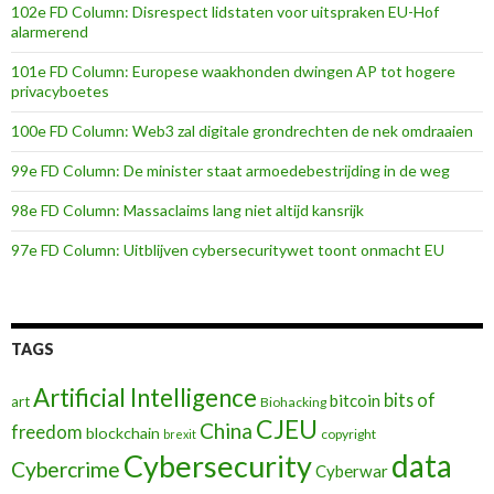
102e FD Column: Disrespect lidstaten voor uitspraken EU-Hof
alarmerend
101e FD Column: Europese waakhonden dwingen AP tot hogere
privacyboetes
100e FD Column: Web3 zal digitale grondrechten de nek omdraaien
99e FD Column: De minister staat armoedebestrijding in de weg
98e FD Column: Massaclaims lang niet altijd kansrijk
97e FD Column: Uitblijven cybersecuritywet toont onmacht EU
TAGS
Artificial Intelligence
bits of
bitcoin
art
Biohacking
CJEU
China
freedom
blockchain
copyright
brexit
data
Cybersecurity
Cybercrime
Cyberwar