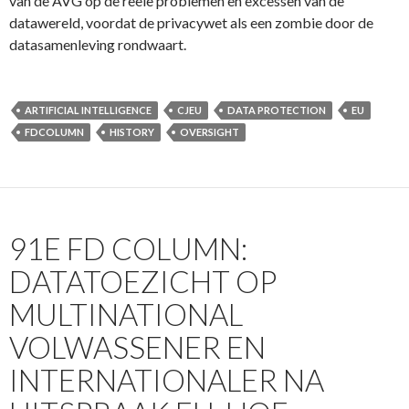
van de AVG op de reële problemen en excessen van de
datawereld, voordat de privacywet als een zombie door de
datasamenleving rondwaart.
ARTIFICIAL INTELLIGENCE
CJEU
DATA PROTECTION
EU
FDCOLUMN
HISTORY
OVERSIGHT
91E FD COLUMN:
DATATOEZICHT OP
MULTINATIONAL
VOLWASSENER EN
INTERNATIONALER NA