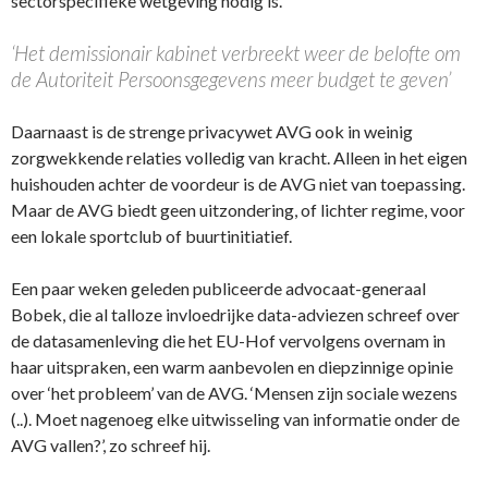
sectorspecifieke wetgeving nodig is.
‘Het demissionair kabinet verbreekt weer de belofte om
de Autoriteit Persoonsgegevens meer budget te geven’
Daarnaast is de strenge privacywet AVG ook in weinig
zorgwekkende relaties volledig van kracht. Alleen in het eigen
huishouden achter de voordeur is de AVG niet van toepassing.
Maar de AVG biedt geen uitzondering, of lichter regime, voor
een lokale sportclub of buurtinitiatief.
Een paar weken geleden publiceerde advocaat-generaal
Bobek, die al talloze invloedrijke data-adviezen schreef over
de datasamenleving die het EU-Hof vervolgens overnam in
haar uitspraken, een warm aanbevolen en diepzinnige opinie
over ‘het probleem’ van de AVG. ‘Mensen zijn sociale wezens
(..). Moet nagenoeg elke uitwisseling van informatie onder de
AVG vallen?’, zo schreef hij.