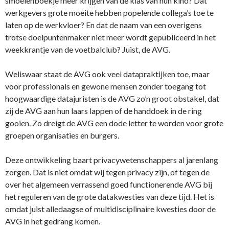
smoelenboekje meer krijgen van de klas van hun kind? Dat
werkgevers grote moeite hebben popelende collega’s toe te
laten op de werkvloer? En dat de naam van een overigens
trotse doelpuntenmaker niet meer wordt gepubliceerd in het
weekkrantje van de voetbalclub? Juist, de AVG.
Weliswaar staat de AVG ook veel datapraktijken toe, maar
voor professionals en gewone mensen zonder toegang tot
hoogwaardige datajuristen is de AVG zo’n groot obstakel, dat
zij de AVG aan hun laars lappen of de handdoek in de ring
gooien. Zo dreigt de AVG een dode letter te worden voor grote
groepen organisaties en burgers.
Deze ontwikkeling baart privacywetenschappers al jarenlang
zorgen. Dat is niet omdat wij tegen privacy zijn, of tegen de
over het algemeen verrassend goed functionerende AVG bij
het reguleren van de grote datakwesties van deze tijd. Het is
omdat juist alledaagse of multidisciplinaire kwesties door de
AVG in het gedrang komen.