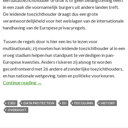
een datatoezichthouder te druk is of geen belangstelling heeft
in een zaak die voornamelijk burgers uit andere landen treft.
De leidende toezichthouder draagt dus een grote
verantwoordelijkheid voor het welslagen van de internationale
handhaving van de Europese privacyregels.
Tussen de regels door is hier een les te lezen voor
multinationals; zij moeten hun leidende toezichthouder al in een
vroeg stadium helpen hun standpunt te verdedigen in pan-
Europese kwesties. Anders riskeren zij alsnog te worden
geconfronteerd met 26 andere afzonderlijke toezichthouders,
en hun nationale wetgeving, talen en politieke voorkeuren.
91e FD Column: Datatoezicht op multinational
Continue reading
→
CJEU
DATA PROTECTION
EU
FDCOLUMN
HISTORY
OVERSIGHT