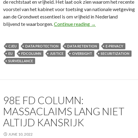
de rechtstaat en vrijheid. Het laat ook zien waarom het recente
voorstel van het kabinet voor toetsing van nationale wetgeving
aan de Grondwet essentieel is om vrijheid in Nederland
102e FD Column: Disre
blijvend te waarborgen.
Continue reading
→
CJEU
DATA PROTECTION
DATA RETENTION
E-PRIVACY
EU
FDCOLUMN
JUSTICE
OVERSIGHT
SECURITIZATION
SURVEILLANCE
98E FD COLUMN:
MASSACLAIMS LANG NIET
ALTIJD KANSRIJK
JUNE 10, 2022