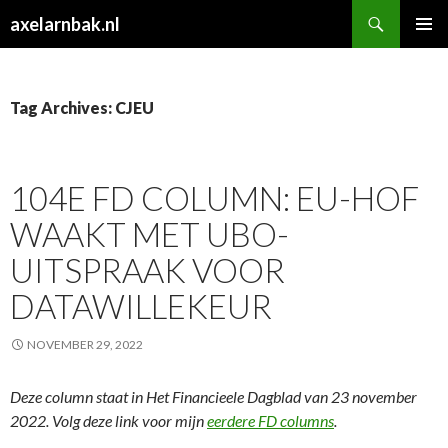
Search
axelarnbak.nl
SKIP
PRIMAR
TO
MENU
CONTENT
Tag Archives: CJEU
104E FD COLUMN: EU-HOF
WAAKT MET UBO-
UITSPRAAK VOOR
DATAWILLEKEUR
NOVEMBER 29, 2022
Deze column staat in Het Financieele Dagblad van 23 november
2022. Volg deze link voor mijn
eerdere FD columns
.