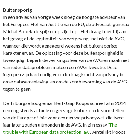
Buitensporig
In een advies van vorige week sloeg de hoogste adviseur van
het Europees Hof van Justitie van de EU, de advocaat-generaal
Michal Bobek, de spijker op zijn kop: ‘Het draagt niet bij aan
het gezag of de legitimiteit van wetgeving, inclusief de AVG,
wanneer die wordt genegeerd wegens het buitensporige
karakter ervan.’ De oplossing voor deze buitensporigheid is
tweezijdig: beperk de werkingssfeer van de AVG en maak niet
van ieder dataprobleem meteen een AVG-kwestie. Deze
ingrepen zijn hard nodig voor de draagkracht van privacy in
onze datasamenleving, en om de zombievorming van de AVG
tegen te gaan.
De Tilburgse hoogleraar Bert-Jaap Koops schreef al in 2014
een nog steeds actuele en geestige kritiek op de voorstellen
van de Europese Unie voor een nieuwe privacywet, die twee
jaar later zouden uitmonden in de AVG. In zijn essay
‘The
trouble with European data protection law’
, vergelijkt Koops