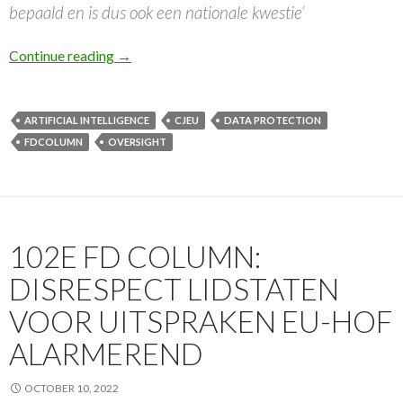
bepaald en is dus ook een nationale kwestie’
103e FD Column: Halfbakken nationale priva
Continue reading
→
ARTIFICIAL INTELLIGENCE
CJEU
DATA PROTECTION
FDCOLUMN
OVERSIGHT
102E FD COLUMN:
DISRESPECT LIDSTATEN
VOOR UITSPRAKEN EU-HOF
ALARMEREND
OCTOBER 10, 2022