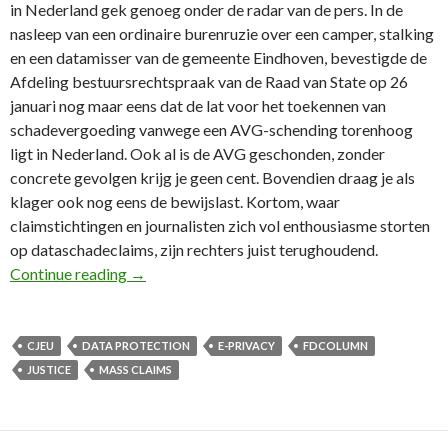
in Nederland gek genoeg onder de radar van de pers. In de
nasleep van een ordinaire burenruzie over een camper, stalking
en een datamisser van de gemeente Eindhoven, bevestigde de
Afdeling bestuursrechtspraak van de Raad van State op 26
januari nog maar eens dat de lat voor het toekennen van
schadevergoeding vanwege een AVG-schending torenhoog
ligt in Nederland. Ook al is de AVG geschonden, zonder
concrete gevolgen krijg je geen cent. Bovendien draag je als
klager ook nog eens de bewijslast. Kortom, waar
claimstichtingen en journalisten zich vol enthousiasme storten
op dataschadeclaims, zijn rechters juist terughoudend.
98e FD Column: Massaclaims lang niet altijd ka
Continue reading
→
CJEU
DATA PROTECTION
E-PRIVACY
FDCOLUMN
JUSTICE
MASS CLAIMS