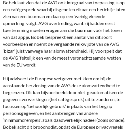
Bobek laat zien dat de AVG ook integraal van toepassing is op
een cafégesprek, waarbij disgenoten elkaar een berichtje laten
zien van een buurman en daarop een ‘weinig vleiende
opmerking’ volgt. AVG overtreding, want zij hadden eerst
toestemming moeten vragen aan die buurman vóór het tonen
van dat appje. Bobek bespreekt een aantal van dit soort
voorbeelden en noemt de vergaande reikwijdte van de AVG
‘bizar’, juist vanwege haar alomvattendheid. Hij voorspelt dat
de AVG ‘feitelijk een van de meest veronachtzaamde’ wetten
van de EU wordt.
Hij adviseert de Europese wetgever met klem om bij de
aanstaande herziening van de AVG deze alomvattendheid te
begrenzen. Dit kan bijvoorbeeld door niet-geautomatiseerde
gegevensverwerkingen (het cafégesprek) uit te zonderen, te
focussen op ‘behoorlijk gebruik’ in plaats van het begrip
persoonsgegeven, en het aanbrengen van andere
‘minimumdrempels’, zoals daadwerkelijk nadeel (zoals schade).
Bobek acht dit broodnodig, opdat de Europese privacyregels