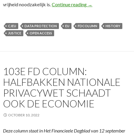
104e FD Column: EU-H
vrijheid noodzakelijk is.
Continue reading
→
CJEU
DATA PROTECTION
EU
FDCOLUMN
HISTORY
JUSTICE
OPEN ACCESS
103E FD COLUMN:
HALFBAKKEN NATIONALE
PRIVACYWET SCHAADT
OOK DE ECONOMIE
OCTOBER 10, 2022
Deze column staat in Het Financieele Dagblad van 12 september