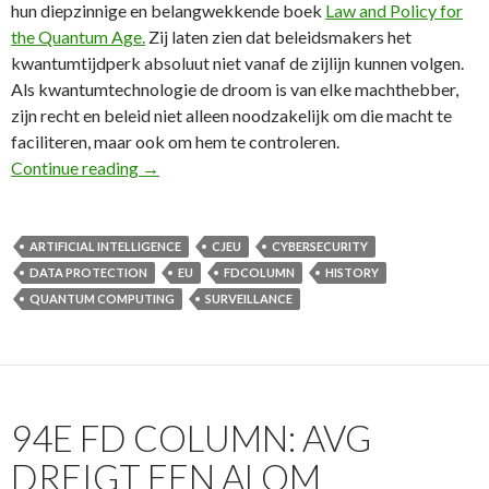
hun diepzinnige en belangwekkende boek
Law and Policy for
the Quantum Age.
Zij laten zien dat beleidsmakers het
kwantumtijdperk absoluut niet vanaf de zijlijn kunnen volgen.
Als kwantumtechnologie de droom is van elke machthebber,
zijn recht en beleid niet alleen noodzakelijk om die macht te
faciliteren, maar ook om hem te controleren.
95e FD Column: Opkomst kwantumsensor vereis
Continue reading
→
ARTIFICIAL INTELLIGENCE
CJEU
CYBERSECURITY
DATA PROTECTION
EU
FDCOLUMN
HISTORY
QUANTUM COMPUTING
SURVEILLANCE
94E FD COLUMN: AVG
DREIGT EEN ALOM