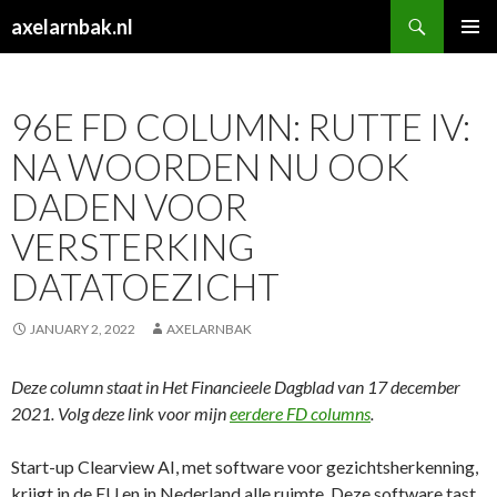
Search
axelarnbak.nl
SKIP
PRIMAR
TO
MENU
CONTENT
96E FD COLUMN: RUTTE IV:
NA WOORDEN NU OOK
DADEN VOOR
VERSTERKING
DATATOEZICHT
JANUARY 2, 2022
AXELARNBAK
Deze column staat in Het Financieele Dagblad van 17 december
2021. Volg deze link voor mijn
eerdere FD columns
.
Start-up Clearview AI, met software voor gezichtsherkenning,
krijgt in de EU en in Nederland alle ruimte. Deze software tast