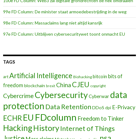
100e FD Column: Web3 zal digitale grondrechten de nek omdraaien
99e FD Column: De minister staat armoedebestrijding in de weg
98e FD Column: Massaclaims lang niet altijd kansrijk
97e FD Column: Uitblijven cybersecuritywet toont onmacht EU
TAGS
Artificial Intelligence
bits of
bitcoin
art
Biohacking
CJEU
China
freedom
blockchain
copyright
brexit
data
Cybersecurity
Cybercrime
Cyberwar
protection
Data Retention
E-Privacy
DDoS
dpi
FDcolumn
EU
ECHR
Freedom to Tinker
Hacking
History
Internet of Things
nsa
Justice
Mass claims