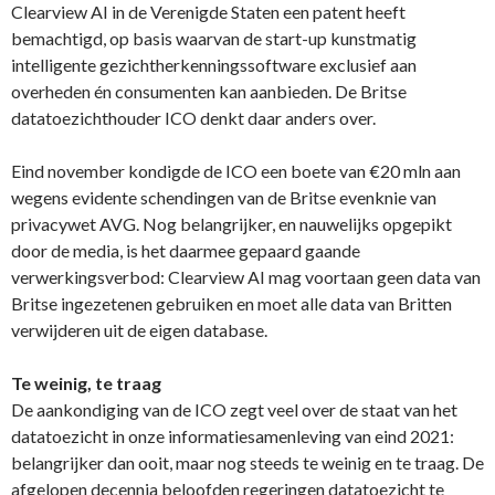
Clearview AI in de Verenigde Staten een patent heeft
bemachtigd, op basis waarvan de start-up kunstmatig
intelligente gezichtherkenningssoftware exclusief aan
overheden én consumenten kan aanbieden. De Britse
datatoezichthouder ICO denkt daar anders over.
Eind november kondigde de ICO een boete van €20 mln aan
wegens evidente schendingen van de Britse evenknie van
privacywet AVG. Nog belangrijker, en nauwelijks opgepikt
door de media, is het daarmee gepaard gaande
verwerkingsverbod: Clearview AI mag voortaan geen data van
Britse ingezetenen gebruiken en moet alle data van Britten
verwijderen uit de eigen database.
Te weinig, te traag
De aankondiging van de ICO zegt veel over de staat van het
datatoezicht in onze informatiesamenleving van eind 2021:
belangrijker dan ooit, maar nog steeds te weinig en te traag. De
afgelopen decennia beloofden regeringen datatoezicht te