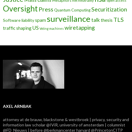
Metaphors
net neutrality
open access
Oversight
Press
Securitization
Quantum Computing
surveillance
TLS
talk
spam
thesis
Software liability
wiretapping
US
traffic shaping
Voting machines
AXEL ARNBAK
attorney at de brauw, blackstone & westbroek | privacy, security and
information law scholar @IViR, university of amsterdam | columnist
@FD_Nieuws | before @berkmancenter harvard @PrincetonCITP