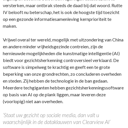
versterken, maar ontbrak steeds de daad bij dat woord. Rutte
IV belooft nu beterschap, het is ook de hoogste tijd toezicht
op een gezonde informatiesamenleving kernprioriteit te
maken.
Vrijwel overal ter wereld, mogelijk met uitzondering van China
en andere minder vrijheidsgezinde contreien, zijn de
hernieuwde mogelijkheden die kunstmatige intelligentie (AI)
biedt voor gezichtsherkenning controversieel verklaard. De
software is simpelweg te krachtig en geeft een te grote
beperking van onze grondrechten, zo concluderen overheden
en steden. Zij hebben de technologie in de ban gedaan.
Meerdere techgiganten hebben gezichtsherkenningssoftware
op basis van AI op de plank liggen, maar leveren deze
(voorlopig) niet aan overheden.
‘Staat uw gezicht op sociale media, dan valt u
waarschijnlijk in de dataklauwen van Clearview AI’