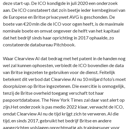
deze start-up. De ICO kondigde in juli 2020 een onderzoek
aan. De ICO constateert dat zo’n beetje ieder kernbeginsel van
de Europese en Britse privacywet AVG is geschonden. De
boete van €20 mln die de ICO voor ogen heeft, is de maximale
nominale boete en omvat ongeveer de helft van het kapitaal
dat het bedrijf sinds haar oprichting in 2017 ophaalde, zo
constateerde databureau Pitchbook.
Waar Clearview AI dat bedrag met het patent in de handen nog
wel zal kunnen ophoesten, verbiedt de ICO bovendien de data
van Britse ingezeten te gebruiken voor de dienst. Feitelijk
betekent dit verbod dat Clearview AI nu 10 miljard foto’s moet
doorpluizen op Britse ingezetenen. Die exercitie is onmogelijk,
tenzij de Britse overheid toegang verschaft tot haar
paspoortdatabase. The New York Times zal daar vast alert op
zijn.Het onderzoek is pas medio 2022 klaar, verwacht de ICO,
omdat Clearview AI nu de tijd krijgt zich te verweren. Al die
tijd, en sinds 2017, gebruikt het bedrijf Britse en andere
aangezichten volslagen onrechtmatig als trainingsvoer voor