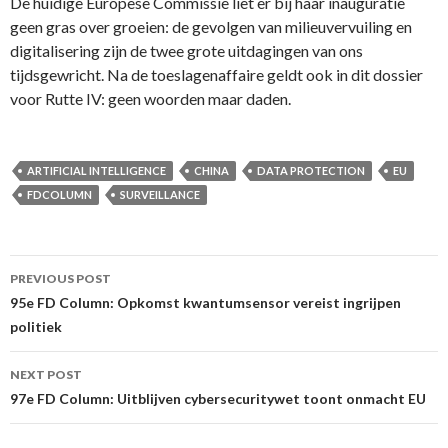
De huidige Europese Commissie liet er bij haar inauguratie
geen gras over groeien: de gevolgen van milieuvervuiling en
digitalisering zijn de twee grote uitdagingen van ons
tijdsgewricht. Na de toeslagenaffaire geldt ook in dit dossier
voor Rutte IV: geen woorden maar daden.
ARTIFICIAL INTELLIGENCE
CHINA
DATA PROTECTION
EU
FDCOLUMN
SURVEILLANCE
Post
PREVIOUS POST
navigation
95e FD Column: Opkomst kwantumsensor vereist ingrijpen
politiek
NEXT POST
97e FD Column: Uitblijven cybersecuritywet toont onmacht EU