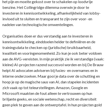
het pijn en moeite gekost over te schakelen op loodvrije
benzine. Het Collingridge dilemma overwin je door te
investeren in kennisontwikkeling, afhankelijkheid van lobby-
invloed uit te sluiten en transparant te zijn over voor- en
nadelen van technologische omwentelingen.
Organisaties doen er dus verstandig aan te investeren in
kennisontwikkeling, einddoelen helder te definiëren en de
trainingsdata te checken op (juridische) bruikbaarheid,
kwaliteit en vooringenomenheid. Zo kun je ook beter voldoen
aan de AVG-vereisten. In mijn praktijk zie ik verstandige (vaak:
kleine) AI-projecten razend succesvol worden en bij De Brauw
helpt AI advocaten adviseren bij fusies- en overnames en in
interne onderzoeken. Maar gooi je data over de schutting en
hoop je op de magische saus van AI, dan stapelen incidenten
zich vaak op tot teleurstellingen. Amazon, Google en
Microsoft maakten de fout alleen te vertrouwen op hun
briljante geeks, en sociale wetenschap, recht en diversiteit
geen plek te geven aan de ontwerptafel. In hun projecten gold