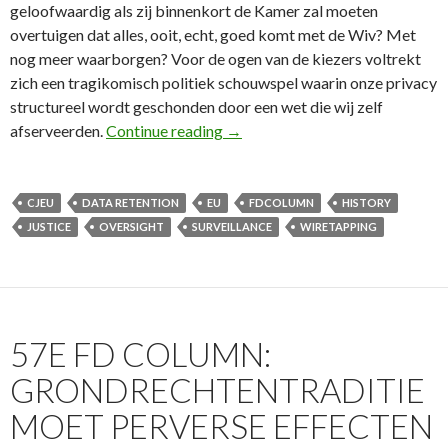
geloofwaardig als zij binnenkort de Kamer zal moeten
overtuigen dat alles, ooit, echt, goed komt met de Wiv? Met
nog meer waarborgen? Voor de ogen van de kiezers voltrekt
zich een tragikomisch politiek schouwspel waarin onze privacy
structureel wordt geschonden door een wet die wij zelf
58e FD Column: Evaluatie inlic
afserveerden.
Continue reading
→
CJEU
DATA RETENTION
EU
FDCOLUMN
HISTORY
JUSTICE
OVERSIGHT
SURVEILLANCE
WIRETAPPING
57E FD COLUMN:
GRONDRECHTENTRADITIE
MOET PERVERSE EFFECTEN