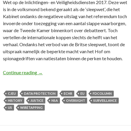
Wet op de Inlichtingen- en Veiligheidsdiensten 2017. Deze wet
is in de volksmond bekend geraakt als de ‘sleepwet’, die het
Kabinet ondanks de negatieve uitslag van het referendum toch
invoerde onder toezegging van een aantal slappe waarborgen,
waar de Tweede Kamer binnenkort over debatteert. Toch
vertellen de internationale koppen slechts de helft van het
verhaal. Ondanks het verbod van de Britse sleepwet, toont de
uitspraak namelijk de beperkte macht van het Hof om
spionagedriften van natiestaten binnen de perken te houden.
52e FD Column: Eerste Snowden-uitspraak van
Continue reading
→
CJEU
DATA PROTECTION
ECHR
EU
FDCOLUMN
HISTORY
JUSTICE
NSA
OVERSIGHT
SURVEILLANCE
US
WIRETAPPING