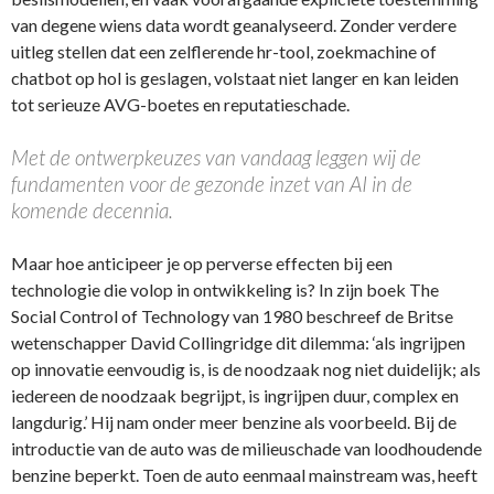
van degene wiens data wordt geanalyseerd. Zonder verdere
uitleg stellen dat een zelflerende hr-tool, zoekmachine of
chatbot op hol is geslagen, volstaat niet langer en kan leiden
tot serieuze AVG-boetes en reputatieschade.
Met de ontwerpkeuzes van vandaag leggen wij de
fundamenten voor de gezonde inzet van AI in de
komende decennia.
Maar hoe anticipeer je op perverse effecten bij een
technologie die volop in ontwikkeling is? In zijn boek The
Social Control of Technology van 1980 beschreef de Britse
wetenschapper David Collingridge dit dilemma: ‘als ingrijpen
op innovatie eenvoudig is, is de noodzaak nog niet duidelijk; als
iedereen de noodzaak begrijpt, is ingrijpen duur, complex en
langdurig.’ Hij nam onder meer benzine als voorbeeld. Bij de
introductie van de auto was de milieuschade van loodhoudende
benzine beperkt. Toen de auto eenmaal mainstream was, heeft