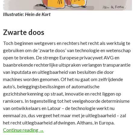
Illustratie: Hein de Kort
Zwarte doos
Toch beginnen wetgevers en rechters het recht als werktuig te
gebruiken om de ‘zwarte doos’ van technologie en wetenschap
open te breken. De strenge Europese privacywet AVG en
baanbrekende rechterlijke uitspraken verlangen transparantie
van inputdata en uitlegbaarheid van besluiten die door
machines worden genomen. Of het nu gaat om zelfrijdende
auto’s, beleggingsbeslissingen of automatische
gezichtsherkenning op straat, innovatie en recht liggen op
ramkoers. In tegenstelling tot het veelgehoorde determinisme
van ontwikkelaars en Latour – de technologie werkt nu
eenmaal zo, dus vergeet het maar met je uitlegbaarheid – zal
het recht uitlegbaarheid afdwingen. Althans, in Europa.
62e FD Column: Recht en rechtspraak waarborg
Continue reading
→