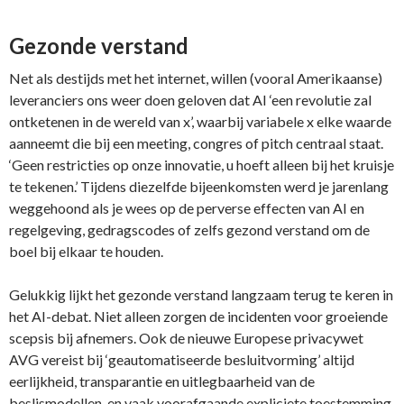
Gezonde verstand
Net als destijds met het internet, willen (vooral Amerikaanse)
leveranciers ons weer doen geloven dat AI ‘een revolutie zal
ontketenen in de wereld van x’, waarbij variabele x elke waarde
aanneemt die bij een meeting, congres of pitch centraal staat.
‘Geen restricties op onze innovatie, u hoeft alleen bij het kruisje
te tekenen.’ Tijdens diezelfde bijeenkomsten werd je jarenlang
weggehoond als je wees op de perverse effecten van AI en
regelgeving, gedragscodes of zelfs gezond verstand om de
boel bij elkaar te houden.
Gelukkig lijkt het gezonde verstand langzaam terug te keren in
het AI-debat. Niet alleen zorgen de incidenten voor groeiende
scepsis bij afnemers. Ook de nieuwe Europese privacywet
AVG vereist bij ‘geautomatiseerde besluitvorming’ altijd
eerlijkheid, transparantie en uitlegbaarheid van de
beslismodellen, en vaak voorafgaande expliciete toestemming