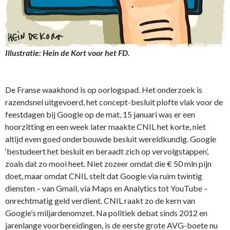
Illustratie: Hein de Kort voor het FD.
De Franse waakhond is op oorlogspad. Het onderzoek is
razendsnel uitgevoerd, het concept-besluit plofte vlak voor de
feestdagen bij Google op de mat, 15 januari was er een
hoorzitting en een week later maakte CNIL het korte, niet
altijd even goed onderbouwde besluit wereldkundig. Google
‘bestudeert het besluit en beraadt zich op vervolgstappen’,
zoals dat zo mooi heet. Niet zozeer omdat die € 50 mln pijn
doet, maar omdat CNIL stelt dat Google via ruim twintig
diensten – van Gmail, via Maps en Analytics tot YouTube –
onrechtmatig geld verdient. CNIL raakt zo de kern van
Google’s miljardenomzet. Na politiek debat sinds 2012 en
jarenlange voorbereidingen, is de eerste grote AVG-boete nu