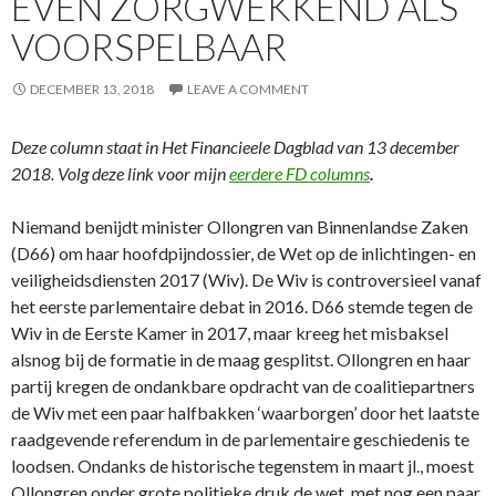
EVEN ZORGWEKKEND ALS
VOORSPELBAAR
DECEMBER 13, 2018
LEAVE A COMMENT
Deze column staat in Het Financieele Dagblad van 13 december
2018. Volg deze link voor mijn
eerdere FD columns
.
Niemand benijdt minister Ollongren van Binnenlandse Zaken
(D66) om haar hoofdpijndossier, de Wet op de inlichtingen- en
veiligheidsdiensten 2017 (Wiv). De Wiv is controversieel vanaf
het eerste parlementaire debat in 2016. D66 stemde tegen de
Wiv in de Eerste Kamer in 2017, maar kreeg het misbaksel
alsnog bij de formatie in de maag gesplitst. Ollongren en haar
partij kregen de ondankbare opdracht van de coalitiepartners
de Wiv met een paar halfbakken ‘waarborgen’ door het laatste
raadgevende referendum in de parlementaire geschiedenis te
loodsen. Ondanks de historische tegenstem in maart jl., moest
Ollongren onder grote politieke druk de wet, met nog een paar