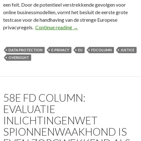
een feit. Door de potentieel verstrekkende gevolgen voor
online businessmodellen, vormt het besluit de eerste grote
testcase voor de handhaving van de strenge Europese
61e FD Column: Miljoenenboete
privacyregels.
Continue reading
→
DATA PROTECTION
E-PRIVACY
EU
FDCOLUMN
JUSTICE
OVERSIGHT
58E FD COLUMN:
EVALUATIE
INLICHTINGENWET
SPIONNENWAAKHOND IS