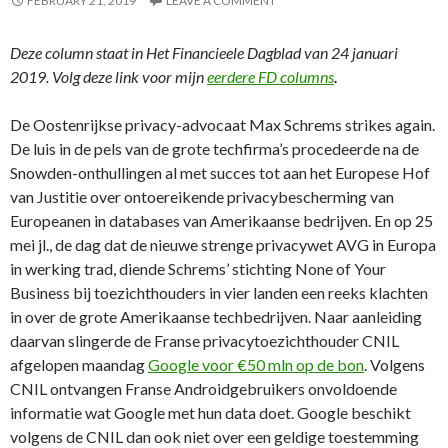
FEBRUARY 21, 2019
LEAVE A COMMENT
Deze column staat in Het Financieele Dagblad van 24 januari
2019. Volg deze link voor mijn
eerdere FD columns
.
De Oostenrijkse privacy-advocaat Max Schrems strikes again.
De luis in de pels van de grote techfirma’s procedeerde na de
Snowden-onthullingen al met succes tot aan het Europese Hof
van Justitie over ontoereikende privacybescherming van
Europeanen in databases van Amerikaanse bedrijven. En op 25
mei jl., de dag dat de nieuwe strenge privacywet AVG in Europa
in werking trad, diende Schrems’ stichting None of Your
Business bij toezichthouders in vier landen een reeks klachten
in over de grote Amerikaanse techbedrijven. Naar aanleiding
daarvan slingerde de Franse privacytoezichthouder CNIL
afgelopen maandag
Google voor €50 mln op de bon
. Volgens
CNIL ontvangen Franse Androidgebruikers onvoldoende
informatie wat Google met hun data doet. Google beschikt
volgens de CNIL dan ook niet over een geldige toestemming