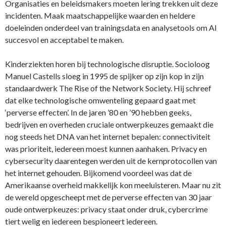
Organisaties en beleidsmakers moeten lering trekken uit deze
incidenten. Maak maatschappelijke waarden en heldere
doeleinden onderdeel van trainingsdata en analysetools om AI
succesvol en acceptabel te maken.
Kinderziekten horen bij technologische disruptie. Socioloog
Manuel Castells sloeg in 1995 de spijker op zijn kop in zijn
standaardwerk The Rise of the Network Society. Hij schreef
dat elke technologische omwenteling gepaard gaat met
‘perverse effecten’. In de jaren ’80 en ’90 hebben geeks,
bedrijven en overheden cruciale ontwerpkeuzes gemaakt die
nog steeds het DNA van het internet bepalen: connectiviteit
was prioriteit, iedereen moest kunnen aanhaken. Privacy en
cybersecurity daarentegen werden uit de kernprotocollen van
het internet gehouden. Bijkomend voordeel was dat de
Amerikaanse overheid makkelijk kon meeluisteren. Maar nu zit
de wereld opgescheept met de perverse effecten van 30 jaar
oude ontwerpkeuzes: privacy staat onder druk, cybercrime
tiert welig en iedereen bespioneert iedereen.