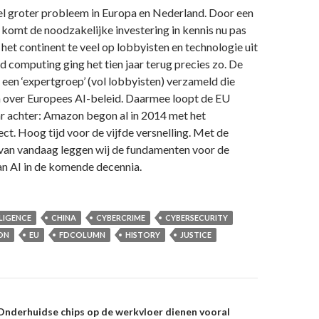
el groter probleem in Europa en Nederland. Door een
 komt de noodzakelijke investering in kennis nu pas
 het continent te veel op lobbyisten en technologie uit
d computing ging het tien jaar terug precies zo. De
 een ‘expertgroep’ (vol lobbyisten) verzameld die
over Europees AI-beleid. Daarmee loopt de EU
ar achter: Amazon begon al in 2014 met het
ct. Hoog tijd voor de vijfde versnelling. Met de
an vandaag leggen wij de fundamenten voor de
an AI in de komende decennia.
LLIGENCE
CHINA
CYBERCRIME
CYBERSECURITY
ON
EU
FDCOLUMN
HISTORY
JUSTICE
on
Onderhuidse chips op de werkvloer dienen vooral