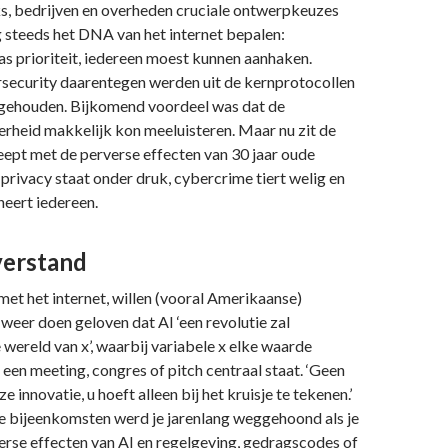
s, bedrijven en overheden cruciale ontwerpkeuzes
 steeds het DNA van het internet bepalen:
as prioriteit, iedereen moest kunnen aanhaken.
rsecurity daarentegen werden uit de kernprotocollen
t gehouden. Bijkomend voordeel was dat de
rheid makkelijk kon meeluisteren. Maar nu zit de
ept met de perverse effecten van 30 jaar oude
rivacy staat onder druk, cybercrime tiert welig en
eert iedereen.
erstand
 met het internet, willen (vooral Amerikaanse)
 weer doen geloven dat AI ‘een revolutie zal
 wereld van x’, waarbij variabele x elke waarde
 een meeting, congres of pitch centraal staat. ‘Geen
ze innovatie, u hoeft alleen bij het kruisje te tekenen.’
de bijeenkomsten werd je jarenlang weggehoond als je
erse effecten van AI en regelgeving, gedragscodes of