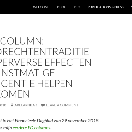
SKIP TO CONTENT
WELCOME
BLOG
BIO
PUBLICATIONS & PRESS
 COLUMN:
RECHTENTRADITIE
PERVERSE EFFECTEN
UNSTMATIGE
IGENTIE HELPEN
KOMEN
2018
AXELARNBAK
LEAVE A COMMENT
t in Het Financieele Dagblad van 29 november 2018.
or mijn
eerdere FD columns
.