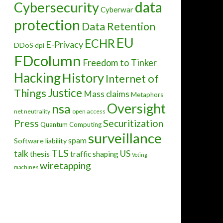
data
Cybersecurity
Cyberwar
protection
Data Retention
EU
ECHR
E-Privacy
DDoS
dpi
FDcolumn
Freedom to Tinker
Hacking
History
Internet of
Justice
Things
Mass claims
Metaphors
Oversight
nsa
net neutrality
open access
Press
Securitization
Quantum Computing
surveillance
spam
Software liability
TLS
talk
US
thesis
traffic shaping
Voting
wiretapping
machines