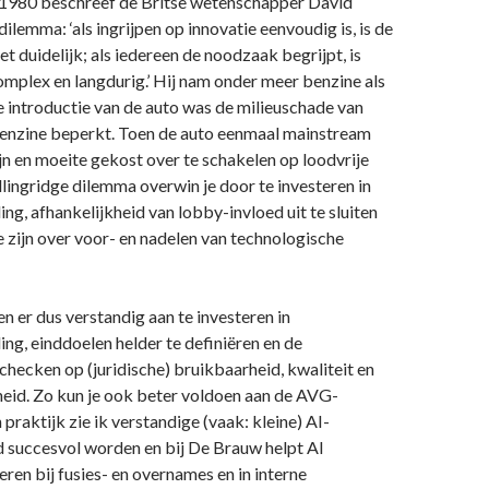
1980 beschreef de Britse wetenschapper David
dilemma: ‘als ingrijpen op innovatie eenvoudig is, is de
t duidelijk; als iedereen de noodzaak begrijpt, is
complex en langdurig.’ Hij nam onder meer benzine als
e introductie van de auto was de milieuschade van
nzine beperkt. Toen de auto eenmaal mainstream
ijn en moeite gekost over te schakelen op loodvrije
lingridge dilemma overwin je door te investeren in
ng, afhankelijkheid van lobby-invloed uit te sluiten
e zijn over voor- en nadelen van technologische
n er dus verstandig aan te investeren in
ng, einddoelen helder te definiëren en de
 checken op (juridische) bruikbaarheid, kwaliteit en
id. Zo kun je ook beter voldoen aan de AVG-
n praktijk zie ik verstandige (vaak: kleine) AI-
d succesvol worden en bij De Brauw helpt AI
ren bij fusies- en overnames en in interne