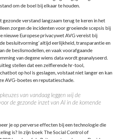
stand om de boel bij elkaar te houden.
et gezonde verstand langzaam terug te keren in het
lleen zorgen de incidenten voor groeiende scepsis bij
e nieuwe Europese privacywet AVG vereist bij
e besluitvorming’ altijd eerlijkheid, transparantie en
van de beslismodellen, en vaak voorafgaande
temming van degene wiens data wordt geanalyseerd.
itleg stellen dat een zelflerende hr-tool,
hatbot op hol is geslagen, volstaat niet langer en kan
euze AVG-boetes en reputatieschade.
pkeuzes van vandaag leggen wij de
oor de gezonde inzet van AI in de komende
eer je op perverse effecten bij een technologie die
eling is? In zijn boek The Social Control of