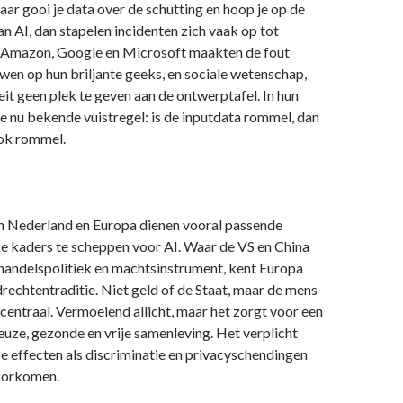
r gooi je data over de schutting en hoop je op de
n AI, dan stapelen incidenten zich vaak op tot
n. Amazon, Google en Microsoft maakten de fout
uwen op hun briljante geeks, en sociale wetenschap,
teit geen plek te geven aan de ontwerptafel. In hun
e nu bekende vuistregel: is de inputdata rommel, dan
ook rommel.
n Nederland en Europa dienen vooral passende
e kaders te scheppen voor AI. Waar de VS en China
 handelspolitiek en machtsinstrument, kent Europa
rechtentraditie. Niet geld of de Staat, maar de mens
e centraal. Vermoeiend allicht, maar het zorgt voor een
euze, gezonde en vrije samenleving. Het verplicht
e effecten als discriminatie en privacyschendingen
voorkomen.