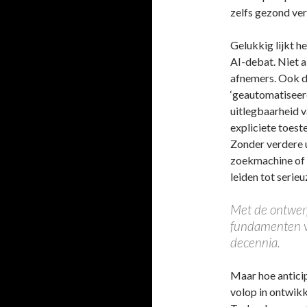
zelfs gezond ver
Gelukkig lijkt h
AI-debat. Niet a
afnemers. Ook d
‘geautomatiseerd
uitlegbaarheid 
expliciete toes
Zonder verdere u
zoekmachine of c
leiden tot seri
Met de ontwer
fundamenten v
decennia.
Maar hoe anticip
volop in ontwikk