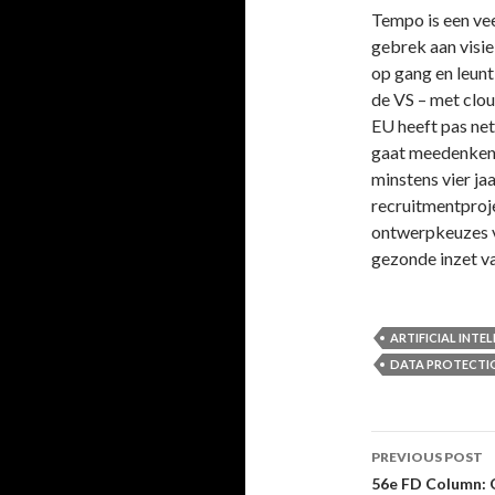
Tempo is een ve
gebrek aan visie
op gang en leunt
de VS – met clou
EU heeft pas net
gaat meedenken 
minstens vier ja
recruitmentproje
ontwerpkeuzes v
gezonde inzet v
ARTIFICIAL INTE
DATA PROTECTI
Post
PREVIOUS POST
navigati
56e FD Column: 