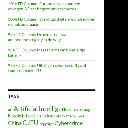
101e FD Column: Europese waakhonden
dwingen AP tot hogere privacyboetes
100e FD Column: Web3 zal digitale grondrechten
de nek omdraaien
99e FD Column: De minister staat
armoedebestrijding in de weg
98e FD Column: Massaclaims lang niet altijd
kansrijk
97e FD Column: Uitblijven cybersecuritywet
toont onmacht EU
TAGS
Artificial Intelligence
art
Biohacking
bits of freedom
bitcoin
blockchain
brexit
CJEU
China
Cybercrime
copyright