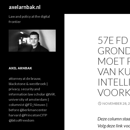
Search
axelarnbak.nl
Law and policy at the digital
frontier
57E FD
GROND
MOET 
VAN K
AXEL ARNBAK
INTELL
attorney at de brauw,
blackstone & westbroek |
VOOR
privacy, security and
information law scholar @IViR,
university of amsterdam |
NOVEMBER 28, 
columnist @FD_Nieuws |
before @berkmancenter
harvard @PrincetonCITP
Deze column staa
@bitsoffreedom
Volg deze link vo