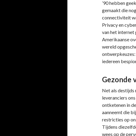
’90 hebben geek
gemaakt die nog
connectiviteit w
Privacy en cybe
van het interne
Amerikaanse ove
wereld opgesche
ontwerpkeuzes: p
iedereen bespion
Gezonde v
Net als destijds
leveranciers ons
ontketenen in de
aanneemt die bij
restricties op on
Tijdens diezelf
wees op de perv