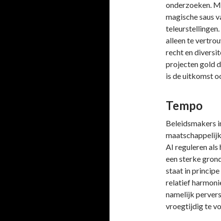
onderzoeken. Maa
magische saus va
teleurstellinge
alleen te vertro
recht en diversi
projecten gold d
is de uitkomst 
Tempo
Beleidsmakers i
maatschappelijk
AI reguleren als
een sterke grond
staat in princip
relatief harmoni
namelijk pervers
vroegtijdig te 