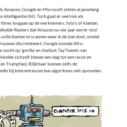
ls Amazon, Google en Microsoft zetten al jarenlang
 intelligentie (AI). Toch gaat er veel mis als
ritmes losgaan op de werknemers, foto’s of klanten.
hulde Reuters dat Amazon na vier jaar een hr-tool
 sollicitanten te scannen weer in de ban doet, omdat
vrouwen discrimineert. Google toonde Afro-
e zocht op ‘gorilla’ en chatbot TayTweets van
kelde zichzelf binnen een dag tot een racist en
en Trumpfan). Blijkbaar kunnen zelfs de
iën bij internetreuzen hun algoritmes niet opvoeden.