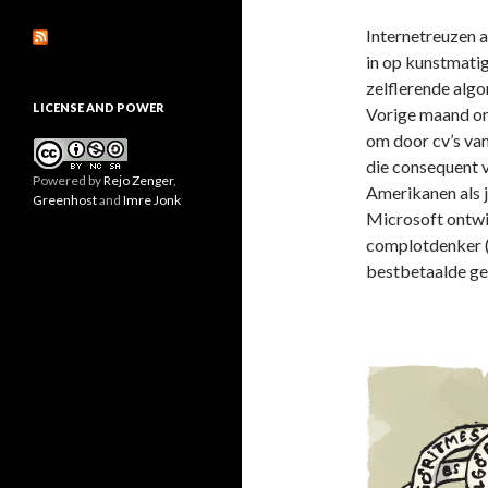
Internetreuzen a
in op kunstmatige
zelflerende algo
LICENSE AND POWER
Vorige maand ont
om door cv’s van
die consequent 
Powered by
Rejo Zenger
,
Amerikanen als j
Greenhost
and
Imre Jonk
Microsoft ontwik
complotdenker (
bestbetaalde gen