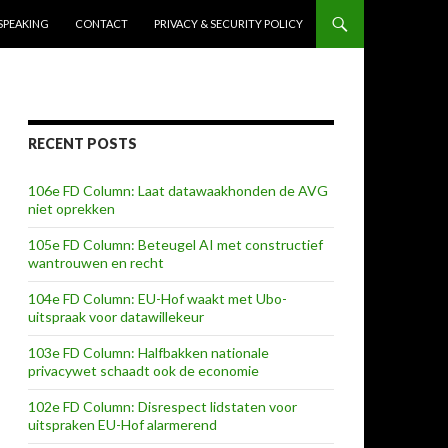
SPEAKING
CONTACT
PRIVACY & SECURITY POLICY
RECENT POSTS
106e FD Column: Laat datawaakhonden de AVG
niet oprekken
105e FD Column: Beteugel AI met constructief
wantrouwen en recht
104e FD Column: EU-Hof waakt met Ubo-
uitspraak voor datawillekeur
103e FD Column: Halfbakken nationale
privacywet schaadt ook de economie
102e FD Column: Disrespect lidstaten voor
uitspraken EU-Hof alarmerend