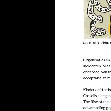
Illustratie: Hei
Organisaties en
incidenten. Maa
onderdeel van tr
acceptabel te m
Kinderziekten ho
Castells sloeg i
The Rise of the 
omwenteling gepa