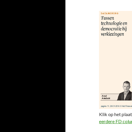
Klik op het plaat
eerdere FD col