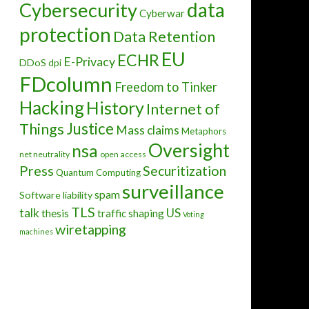
data
Cybersecurity
Cyberwar
protection
Data Retention
EU
ECHR
E-Privacy
DDoS
dpi
FDcolumn
Freedom to Tinker
Hacking
History
Internet of
Justice
Things
Mass claims
Metaphors
Oversight
nsa
net neutrality
open access
Press
Securitization
Quantum Computing
surveillance
spam
Software liability
TLS
talk
US
thesis
traffic shaping
Voting
wiretapping
machines