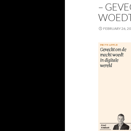
– GEV
WOEDT
FEBRUARY 26, 2