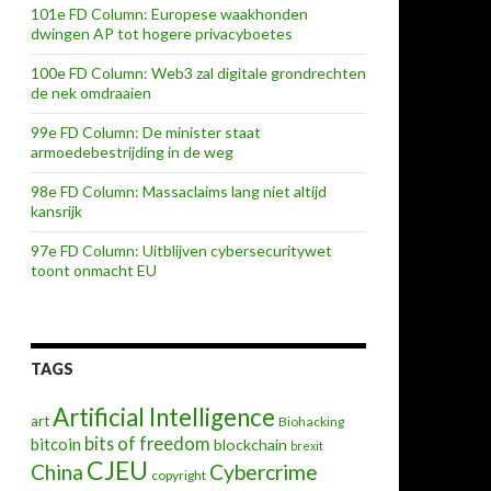
101e FD Column: Europese waakhonden
dwingen AP tot hogere privacyboetes
100e FD Column: Web3 zal digitale grondrechten
de nek omdraaien
99e FD Column: De minister staat
armoedebestrijding in de weg
98e FD Column: Massaclaims lang niet altijd
kansrijk
97e FD Column: Uitblijven cybersecuritywet
toont onmacht EU
TAGS
Artificial Intelligence
art
Biohacking
bits of freedom
bitcoin
blockchain
brexit
CJEU
China
Cybercrime
copyright