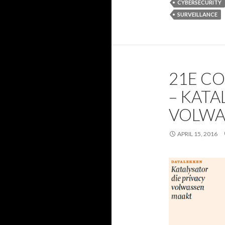
CYBERSECURITY
SURVEILLANCE
21E C
– KATA
VOLWA
APRIL 15, 2016