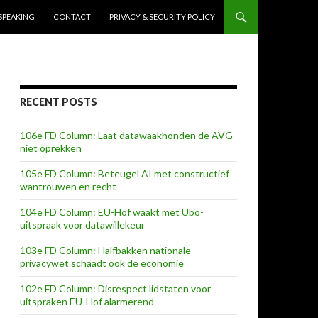
SPEAKING
CONTACT
PRIVACY & SECURITY POLICY
RECENT POSTS
106e FD Column: Laat datawaakhonden de AVG
niet oprekken
105e FD Column: Beteugel AI met constructief
wantrouwen en recht
104e FD Column: EU-Hof waakt met Ubo-
uitspraak voor datawillekeur
103e FD Column: Halfbakken nationale
privacywet schaadt ook de economie
102e FD Column: Disrespect lidstaten voor
uitspraken EU-Hof alarmerend