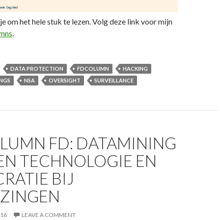
je om het hele stuk te lezen. Volg deze link voor mijn
umns
.
DATA PROTECTION
FDCOLUMN
HACKING
INGS
NSA
OVERSIGHT
SURVEILLANCE
OLUMN FD: DATAMINING
SEN TECHNOLOGIE EN
RATIE BIJ
EZINGEN
016
LEAVE A COMMENT