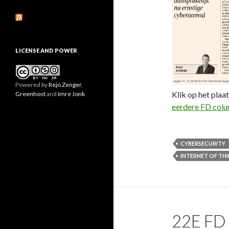
LICENSE AND POWER
Powered by
Rejo Zenger
,
Klik op het plaat
Greenhost
and
Imre Jonk
eerdere FD col
CYBERSECURITY
INTERNET OF TH
22E FD