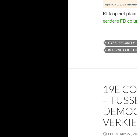
Klik op het plaat
eerdere FD col
CYBERSECURITY
INTERNET OF TH
19E C
– TUS
DEMOC
VERKI
FEBRUARY 26, 2