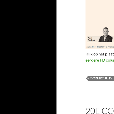
Klik op het plaat
eerdere FD col
CYBERSECURITY
20E CO