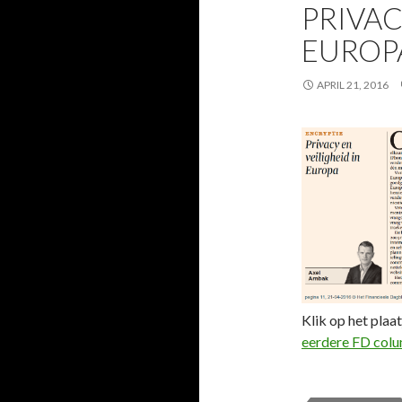
PRIVAC
EUROP
APRIL 21, 2016
Klik op het plaat
eerdere FD col