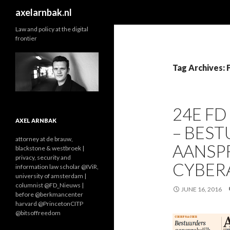
Search
axelarnbak.nl
Law and policy at the digital
frontier
Tag Archives:
24E F
AXEL ARNBAK
– BES
attorney at de brauw,
AANSPR
blackstone & westbroek |
privacy, security and
CYBER
information law scholar @IViR,
university of amsterdam |
columnist @FD_Nieuws |
JUNE 16, 2016
before @berkmancenter
harvard @PrincetonCITP
@bitsoffreedom