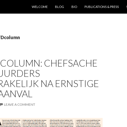
SKIP TO CONTENT
WELCOME
BLOG
BIO
PUBLICATIONS & PRESS
 FDcolumn
D COLUMN: CHEFSACHE
TUURDERS
AKELIJK NA ERNSTIGE
AANVAL
LEAVE A COMMENT