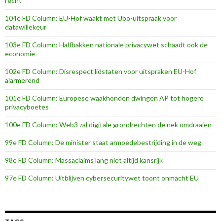
recht
104e FD Column: EU-Hof waakt met Ubo-uitspraak voor
datawillekeur
103e FD Column: Halfbakken nationale privacywet schaadt ook de
economie
102e FD Column: Disrespect lidstaten voor uitspraken EU-Hof
alarmerend
101e FD Column: Europese waakhonden dwingen AP tot hogere
privacyboetes
100e FD Column: Web3 zal digitale grondrechten de nek omdraaien
99e FD Column: De minister staat armoedebestrijding in de weg
98e FD Column: Massaclaims lang niet altijd kansrijk
97e FD Column: Uitblijven cybersecuritywet toont onmacht EU