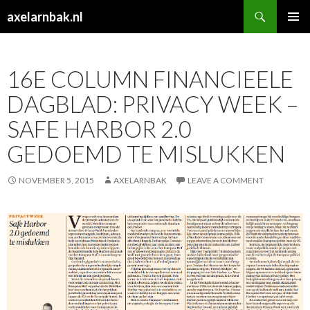
Search
axelarnbak.nl
SKIP
PRIMAR
TO
MENU
CONTENT
16E COLUMN FINANCIEELE
DAGBLAD: PRIVACY WEEK –
SAFE HARBOR 2.0
GEDOEMD TE MISLUKKEN
NOVEMBER 5, 2015
AXELARNBAK
LEAVE A COMMENT