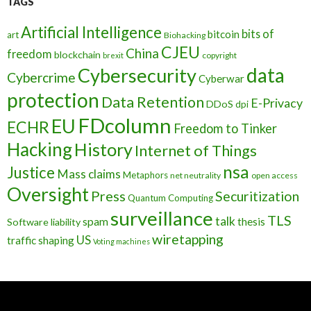
TAGS
Artificial Intelligence
bits of
bitcoin
art
Biohacking
CJEU
China
freedom
blockchain
copyright
brexit
data
Cybersecurity
Cybercrime
Cyberwar
protection
Data Retention
E-Privacy
DDoS
dpi
FDcolumn
EU
ECHR
Freedom to Tinker
Hacking
History
Internet of Things
nsa
Justice
Mass claims
Metaphors
net neutrality
open access
Oversight
Press
Securitization
Quantum Computing
surveillance
TLS
talk
spam
thesis
Software liability
wiretapping
US
traffic shaping
Voting machines