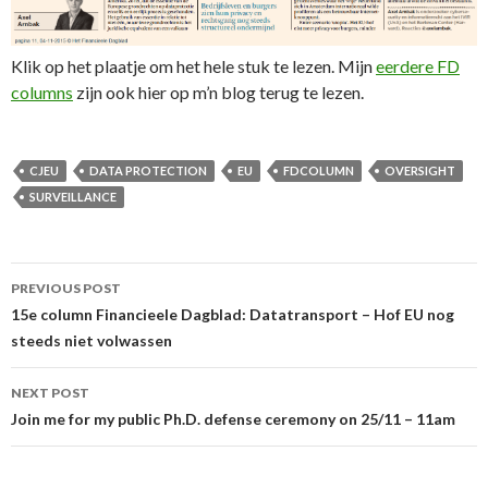
Klik op het plaatje om het hele stuk te lezen. Mijn
eerdere FD
columns
zijn ook hier op m’n blog terug te lezen.
CJEU
DATA PROTECTION
EU
FDCOLUMN
OVERSIGHT
SURVEILLANCE
Post
PREVIOUS POST
navigation
15e column Financieele Dagblad: Datatransport – Hof EU nog
steeds niet volwassen
NEXT POST
Join me for my public Ph.D. defense ceremony on 25/11 – 11am