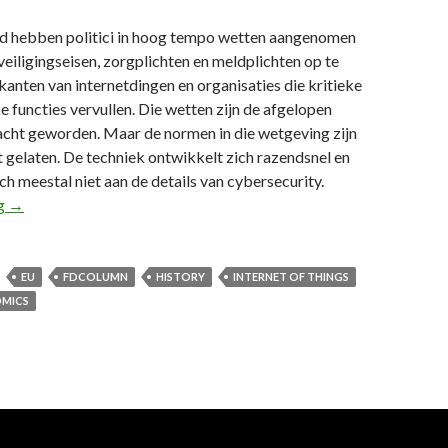
ld hebben politici in hoog tempo wetten aangenomen
iligingseisen, zorgplichten en meldplichten op te
kanten van internetdingen en organisaties die kritieke
 functies vervullen. Die wetten zijn de afgelopen
cht geworden. Maar de normen in die wetgeving zijn
 gelaten. De techniek ontwikkelt zich razendsnel en
ich meestal niet aan de details van cybersecurity.
64e FD Column: Industriestandaard zonder marktprikkels maakt in
ng
→
EU
FDCOLUMN
HISTORY
INTERNET OF THINGS
OMICS