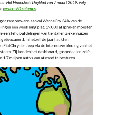
t in Het Financieele Dagblad van 7 maart 2019. Volg
jn
eerdere FD columns
.
legde ransomware-aanval WannaCry 34% van de
llingen een week lang plat. 19.000 afspraken moesten
e eerstehulpafdelingen van tientallen ziekenhuizen
geëvacueerd. In hetzelfde jaar hackten
 FiatChrysler Jeep via de internetverbinding van het
steem. Zij konden het dashboard, gaspedaal en zelfs
m 1,7 miljoen auto’s van afstand te besturen.