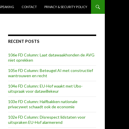
SPEAKING
CONTACT
PRIVACY & SECURITY POLICY
RECENT POSTS
106e FD Column: Laat datawaakhonden de AVG
niet oprekken
105e FD Column: Beteugel AI met constructief
wantrouwen en recht
104e FD Column: EU-Hof waakt met Ubo-
uitspraak voor datawillekeur
103e FD Column: Halfbakken nationale
privacywet schaadt ook de economie
102e FD Column: Disrespect lidstaten voor
uitspraken EU-Hof alarmerend