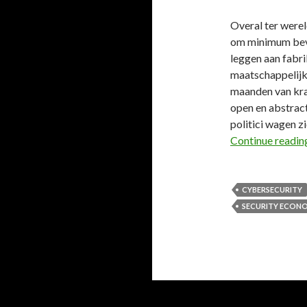
Overal ter were
om minimum beve
leggen aan fabri
maatschappelijke
maanden van kra
open en abstract
politici wagen z
Continue readi
CYBERSECURITY
SECURITY ECON