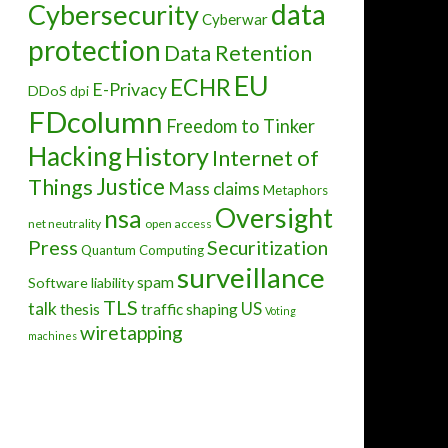
data
Cybersecurity
Cyberwar
protection
Data Retention
EU
ECHR
E-Privacy
DDoS
dpi
FDcolumn
Freedom to Tinker
Hacking
History
Internet of
Justice
Things
Mass claims
Metaphors
Oversight
nsa
net neutrality
open access
Press
Securitization
Quantum Computing
surveillance
spam
Software liability
TLS
talk
US
thesis
traffic shaping
Voting
wiretapping
machines