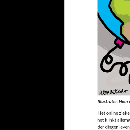
Illustratie: Hein
Het online ziek
het klinkt allema
der dingen levens