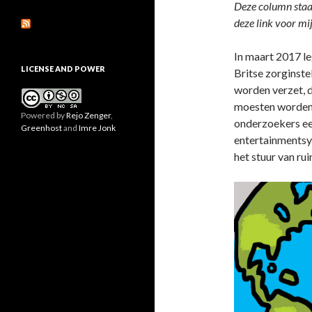
Deze column staa
deze link voor mi
In maart 2017 
LICENSE AND POWER
Britse zorginste
worden verzet, d
moesten worden 
Powered by
Rejo Zenger
,
onderzoekers een
Greenhost
and
Imre Jonk
entertainmentsy
het stuur van rui