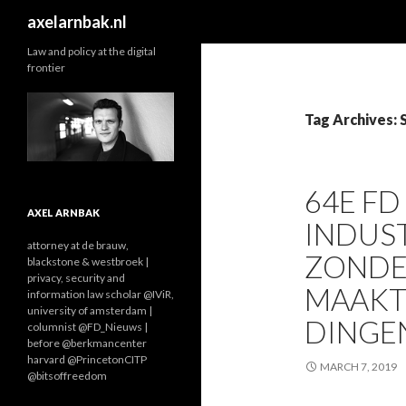
Search
axelarnbak.nl
Law and policy at the digital
frontier
Tag Archives: 
64E FD
AXEL ARNBAK
INDUS
attorney at de brauw,
ZONDE
blackstone & westbroek |
privacy, security and
MAAKT
information law scholar @IViR,
university of amsterdam |
DINGEN
columnist @FD_Nieuws |
before @berkmancenter
harvard @PrincetonCITP
MARCH 7, 2019
@bitsoffreedom