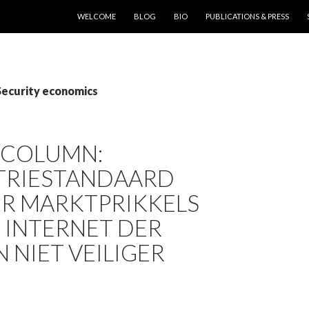
SKIP TO CONTENT
WELCOME
BLOG
BIO
PUBLICATIONS & PRESS
Security economics
 COLUMN:
TRIESTANDAARD
R MARKTPRIKKELS
 INTERNET DER
 NIET VEILIGER