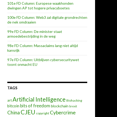
101e FD Column: Europese waakhonden
dwingen AP tot hogere privacyboetes
100e FD Column: Web3 zal digitale grondrechten
de nek omdraaien
99e FD Column: De minister staat
armoedebestrijding in de weg
98e FD Column: Massaclaims lang niet altijd
kansrijk
97e FD Column: Uitblijven cybersecuritywet
toont onmacht EU
TAGS
Artificial Intelligence
art
Biohacking
bits of freedom
bitcoin
blockchain
brexit
CJEU
China
Cybercrime
copyright