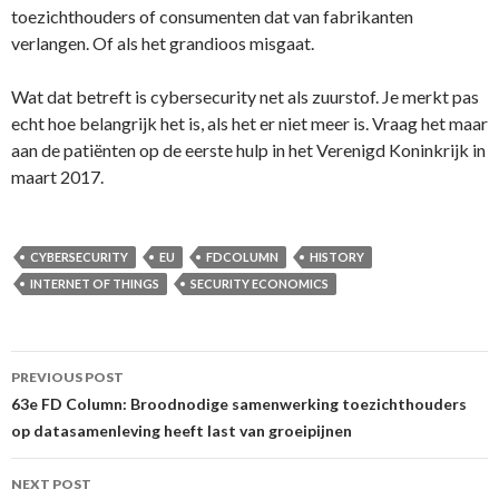
toezichthouders of consumenten dat van fabrikanten
verlangen. Of als het grandioos misgaat.
Wat dat betreft is cybersecurity net als zuurstof. Je merkt pas
echt hoe belangrijk het is, als het er niet meer is. Vraag het maar
aan de patiënten op de eerste hulp in het Verenigd Koninkrijk in
maart 2017.
CYBERSECURITY
EU
FDCOLUMN
HISTORY
INTERNET OF THINGS
SECURITY ECONOMICS
Post
PREVIOUS POST
navigation
63e FD Column: Broodnodige samenwerking toezichthouders
op datasamenleving heeft last van groeipijnen
NEXT POST