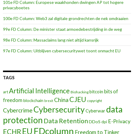
101e FD Column: Europese waakhonden dwingen AP tot hogere
privacyboetes
100e FD Column: Web3 zal digitale grondrechten de nek omdraaien
99e FD Column: De minister staat armoedebestrijding in de weg
98e FD Column: Massaclaims lang niet altijd kansrijk
97e FD Column: Uitblijven cybersecuritywet toont onmacht EU
TAGS
Artificial Intelligence
bits of
bitcoin
art
Biohacking
CJEU
China
freedom
blockchain
copyright
brexit
data
Cybersecurity
Cybercrime
Cyberwar
protection
Data Retention
E-Privacy
DDoS
dpi
FDcolumn
EU
ECHR
Freedom to Tinker