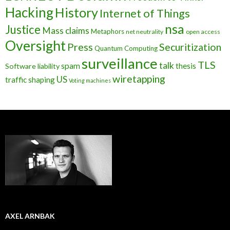
Hacking
History
Internet of Things
nsa
Justice
Mass claims
Metaphors
net neutrality
open access
Oversight
Press
Securitization
Quantum Computing
surveillance
TLS
talk
spam
thesis
Software liability
wiretapping
US
traffic shaping
Voting machines
AXEL ARNBAK