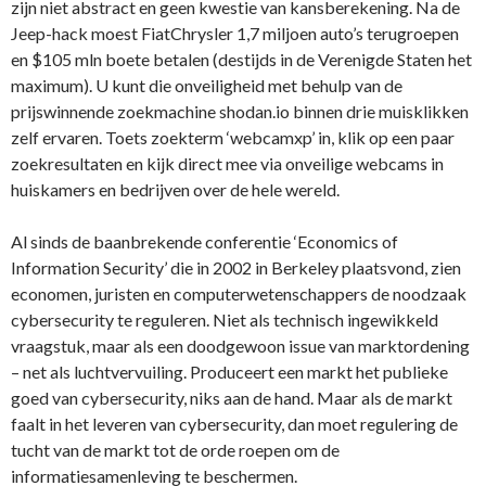
zijn niet abstract en geen kwestie van kansberekening. Na de
Jeep-hack moest FiatChrysler 1,7 miljoen auto’s terugroepen
en $105 mln boete betalen (destijds in de Verenigde Staten het
maximum). U kunt die onveiligheid met behulp van de
prijswinnende zoekmachine shodan.io binnen drie muisklikken
zelf ervaren. Toets zoekterm ‘webcamxp’ in, klik op een paar
zoekresultaten en kijk direct mee via onveilige webcams in
huiskamers en bedrijven over de hele wereld.
Al sinds de baanbrekende conferentie ‘Economics of
Information Security’ die in 2002 in Berkeley plaatsvond, zien
economen, juristen en computerwetenschappers de noodzaak
cybersecurity te reguleren. Niet als technisch ingewikkeld
vraagstuk, maar als een doodgewoon issue van marktordening
– net als luchtvervuiling. Produceert een markt het publieke
goed van cybersecurity, niks aan de hand. Maar als de markt
faalt in het leveren van cybersecurity, dan moet regulering de
tucht van de markt tot de orde roepen om de
informatiesamenleving te beschermen.