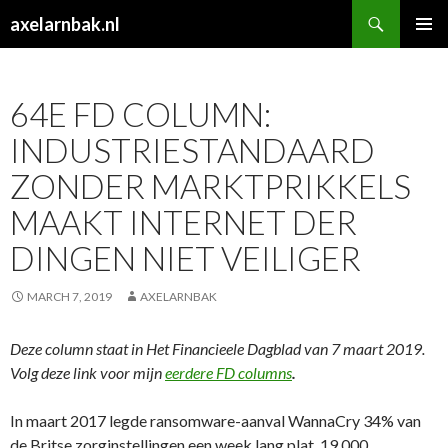
Search
axelarnbak.nl
SKIP
PRIMAR
TO
MENU
CONTENT
64E FD COLUMN:
INDUSTRIESTANDAARD
ZONDER MARKTPRIKKELS
MAAKT INTERNET DER
DINGEN NIET VEILIGER
MARCH 7, 2019
AXELARNBAK
Deze column staat in Het Financieele Dagblad van 7 maart 2019.
Volg deze link voor mijn
eerdere FD columns
.
In maart 2017 legde ransomware-aanval WannaCry 34% van
de Britse zorginstellingen een week lang plat. 19.000