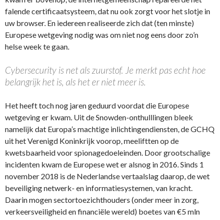
falende certificaatsysteem, dat nu ook zorgt voor het slotje in
uw browser. En iedereen realiseerde zich dat (ten minste)
Europese wetgeving nodig was om niet nog eens door zo’n
helse week te gaan.
Cybersecurity is net als zuurstof. Je merkt pas echt hoe
belangrijk het is, als het er niet meer is.
Het heeft toch nog jaren geduurd voordat die Europese
wetgeving er kwam. Uit de Snowden-onthulllingen bleek
namelijk dat Europa’s machtige inlichtingendiensten, de GCHQ
uit het Verenigd Koninkrijk voorop, meeliftten op de
kwetsbaarheid voor spionagedoeleinden. Door grootschalige
incidenten kwam de Europese wet er alsnog in 2016. Sinds 1
november 2018 is de Nederlandse vertaalslag daarop, de wet
beveiliging netwerk- en informatiesystemen, van kracht.
Daarin mogen sectortoezichthouders (onder meer in zorg,
verkeersveiligheid en financiële wereld) boetes van €5 mln