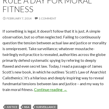
RULE A DAY FOR MORAL
FITNESS
FEBRUARY 7, 2014
1 COMMENT
If something is legal, it doesn’t follow that it is just. A simple
observation, but so often neglected. Failing to continuously
question the tension between actual law and justice or morality
is omnipresent. Take surveillance; whatever moustache-
twirlingly evil practice is revealed, authorities across the globe
primarily defend systematic spying by refering to deeply
flawed and even secret law. Today, I read a passage of James
Scott’s new book, in which he outlines ‘Scott’s Law of Anarchist
Calisthenics’. It’s a hilarious and deeply inspiring way to reveal
fundmantal tensions between law and justice – and my way to
Law and Justice: Breaking 
train moral fitness.
Continue reading
→
JUSTICE
NSA
SURVEILLANCE