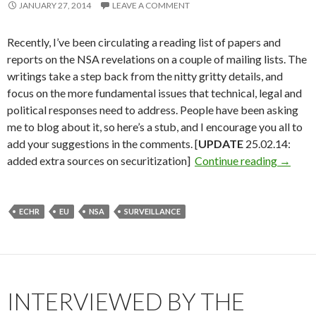
JANUARY 27, 2014
LEAVE A COMMENT
Recently, I’ve been circulating a reading list of papers and
reports on the NSA revelations on a couple of mailing lists. The
writings take a step back from the nitty gritty details, and
focus on the more fundamental issues that technical, legal and
political responses need to address. People have been asking
me to blog about it, so here’s a stub, and I encourage you all to
add your suggestions in the comments. [
UPDATE
25.02.14:
Paper R
added extra sources on securitization]
Continue reading
→
ECHR
EU
NSA
SURVEILLANCE
INTERVIEWED BY THE