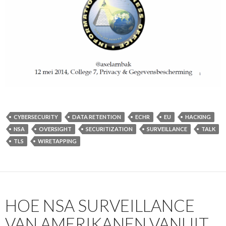
CYBERSECURITY
DATA RETENTION
ECHR
EU
HACKING
NSA
OVERSIGHT
SECURITIZATION
SURVEILLANCE
TALK
TLS
WIRETAPPING
HOE NSA SURVEILLANCE
VAN AMERIKANEN VANUIT