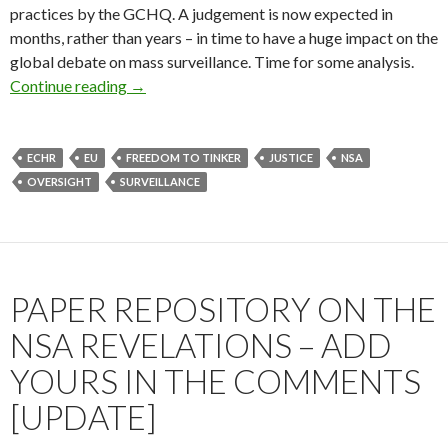
practices by the GCHQ. A judgement is now expected in
months, rather than years – in time to have a huge impact on the
global debate on mass surveillance. Time for some analysis.
ECHR Fast-tracks Court Case on PRISM a
Continue reading
→
ECHR
EU
FREEDOM TO TINKER
JUSTICE
NSA
OVERSIGHT
SURVEILLANCE
PAPER REPOSITORY ON THE
NSA REVELATIONS – ADD
YOURS IN THE COMMENTS
[UPDATE]