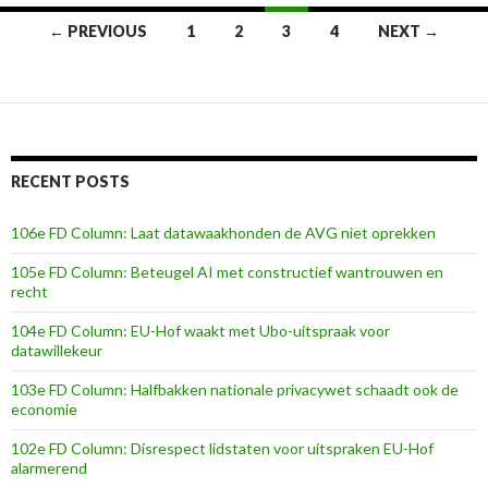
Posts
← PREVIOUS
1
2
3
4
NEXT →
navigation
RECENT POSTS
106e FD Column: Laat datawaakhonden de AVG niet oprekken
105e FD Column: Beteugel AI met constructief wantrouwen en
recht
104e FD Column: EU-Hof waakt met Ubo-uitspraak voor
datawillekeur
103e FD Column: Halfbakken nationale privacywet schaadt ook de
economie
102e FD Column: Disrespect lidstaten voor uitspraken EU-Hof
alarmerend