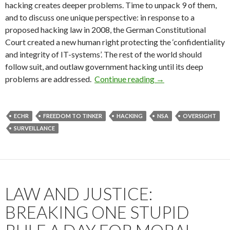
hacking creates deeper problems. Time to unpack 9 of them,
and to discuss one unique perspective: in response to a
proposed hacking law in 2008, the German Constitutional
Court created a new human right protecting the ‘confidentiality
and integrity of IT-systems’. The rest of the world should
follow suit, and outlaw government hacking until its deep
9 Problems of Gover
problems are addressed.
Continue reading
→
ECHR
FREEDOM TO TINKER
HACKING
NSA
OVERSIGHT
SURVEILLANCE
LAW AND JUSTICE:
BREAKING ONE STUPID