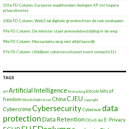
101e FD Column: Europese waakhonden dwingen AP tot hogere
privacyboetes
100e FD Column: Web3 zal digitale grondrechten de nek omdraaien
99e FD Column: De minister staat armoedebestrijding in de weg
98e FD Column: Massaclaims lang niet altijd kansrijk
97e FD Column: Uitblijven cybersecuritywet toont onmacht EU
TAGS
Artificial Intelligence
bits of
bitcoin
art
Biohacking
CJEU
China
freedom
blockchain
copyright
brexit
data
Cybersecurity
Cybercrime
Cyberwar
protection
Data Retention
E-Privacy
DDoS
dpi
FDcolumn