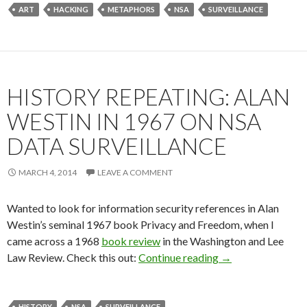
ART
HACKING
METAPHORS
NSA
SURVEILLANCE
HISTORY REPEATING: ALAN
WESTIN IN 1967 ON NSA
DATA SURVEILLANCE
MARCH 4, 2014
LEAVE A COMMENT
Wanted to look for information security references in Alan
Westin’s seminal 1967 book Privacy and Freedom, when I
came across a 1968
book review
in the Washington and Lee
History Repeating
Law Review. Check this out:
Continue reading
→
HISTORY
NSA
SURVEILLANCE