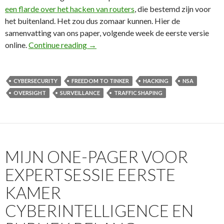
een flarde over het hacken van routers
, die bestemd zijn voor
het buitenland. Het zou dus zomaar kunnen. Hier de
samenvatting van ons paper, volgende week de eerste versie
Hoe NSA Surveillance van Amerikanen V
online.
Continue reading
→
CYBERSECURITY
FREEDOM TO TINKER
HACKING
NSA
OVERSIGHT
SURVEILLANCE
TRAFFIC SHAPING
MIJN ONE-PAGER VOOR
EXPERTSESSIE EERSTE
KAMER
CYBERINTELLIGENCE EN