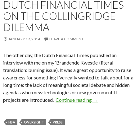
DUTCH FINANCIAL TIMES
ON THE COLLINGRIDGE
DILEMMA
JANUARY 19, 2014
LEAVE A COMMENT
The other day, the Dutch Financial Times published an
interview with me on my ‘Brandende Kwestie’ (literal
translation: burning issue). It was a great opportunity to raise
awareness for something I’ve really wanted to talk about for a
long time: the lack of meaningful societal debate and hidden
agendas when new technologies or new government IT-
Interviewed by the Du
projects are introduced.
Continue reading
→
NSA
OVERSIGHT
PRESS