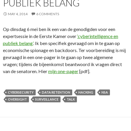
PUBLIEK BELANG
MAY 4, 2014
6 COMMENTS
Op dinsdag 6 mei ben ik een van de genodigden voor een
expertsessie in de Eerste Kamer over
‘cyberintelligence en
publiek belang’
. Ik ben specifiek gevraagd om in te gaan op
economische spionage en backdoors. Ter voorbereiding is mij
gevraagd in een one-pager in te gaan op twee algemene
vragen; tijdens de bijeenkomst beantwoord ik vragen direct
van de senatoren. Hier
mijn one-pager
[pdf].
CYBERSECURITY
DATA RETENTION
HACKING
NSA
OVERSIGHT
SURVEILLANCE
TALK