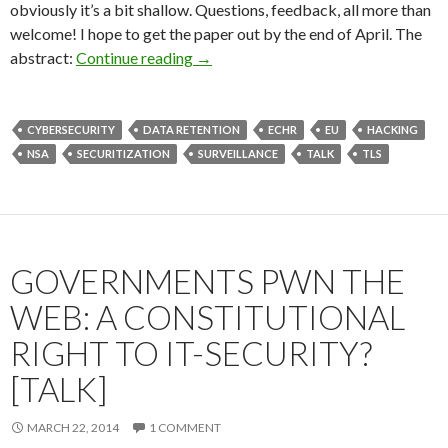
obviously it’s a bit shallow. Questions, feedback, all more than
welcome! I hope to get the paper out by the end of April. The
Any Colour You Like: the History (and 
abstract:
Continue reading
→
CYBERSECURITY
DATA RETENTION
ECHR
EU
HACKING
NSA
SECURITIZATION
SURVEILLANCE
TALK
TLS
GOVERNMENTS PWN THE
WEB: A CONSTITUTIONAL
RIGHT TO IT-SECURITY?
[TALK]
MARCH 22, 2014
1 COMMENT