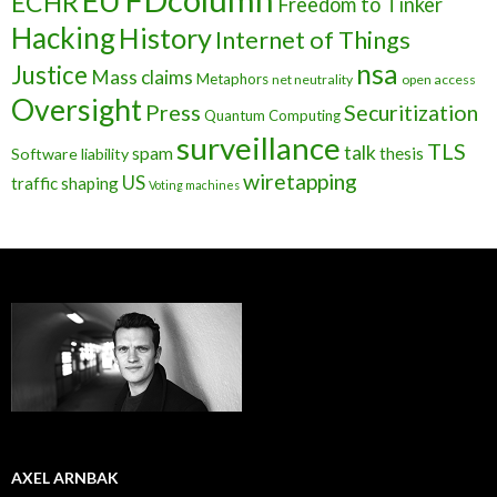
EU
ECHR
Freedom to Tinker
Hacking
History
Internet of Things
nsa
Justice
Mass claims
Metaphors
net neutrality
open access
Oversight
Press
Securitization
Quantum Computing
surveillance
TLS
talk
spam
thesis
Software liability
wiretapping
US
traffic shaping
Voting machines
AXEL ARNBAK