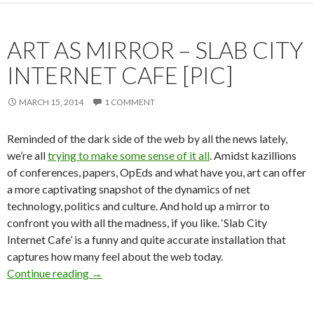
ART AS MIRROR – SLAB CITY
INTERNET CAFE [PIC]
MARCH 15, 2014
1 COMMENT
Reminded of the dark side of the web by all the news lately,
we’re all
trying to make some sense of it all
. Amidst kazillions
of conferences, papers, OpEds and what have you, art can offer
a more captivating snapshot of the dynamics of net
technology, politics and culture. And hold up a mirror to
confront you with all the madness, if you like. ‘Slab City
Internet Cafe’ is a funny and quite accurate installation that
captures how many feel about the web today.
Art as Mirror – Slab City Internet Cafe [Pic]
Continue reading
→