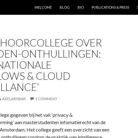
SKIP TO CONTENT
WELCOME
BLOG
BIO
PUBLICATIONS & PRESS
S HOORCOLLEGE OVER
EN-ONTHULLINGEN:
NATIONALE
LOWS & CLOUD
LLANCE’
AXELARNBAK
1 COMMENT
lege gegeven bij het vak ‘privacy &
ming’ aan masterstudenten infomatierecht van de
 Amsterdam. Het college geeft een overzicht van een
 onthullingen rondom de praktijk van intelligence