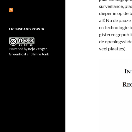
surveillance, pla
dieper in op de 
all’. Na de pauz
en technologie b
LICENSE AND POWER
gisteren gepubl
de openingsslide
veel plaatjes).
Powered by
Rejo Zenger
,
Greenhost
and
Imre Jonk