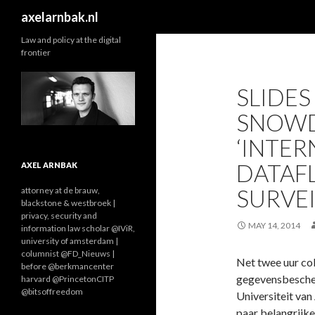
Search
axelarnbak.nl
Law and policy at the digital
frontier
SLIDE
SNOWD
‘INTER
DATAF
AXEL ARNBAK
SURVEI
attorney at de brauw,
blackstone & westbroek |
privacy, security and
MAY 14, 2014
information law scholar @IViR,
university of amsterdam |
columnist @FD_Nieuws |
Net twee uur col
before @berkmancenter
gegevensbescher
harvard @PrincetonCITP
@bitsoffreedom
Universiteit van
paar belangrijke