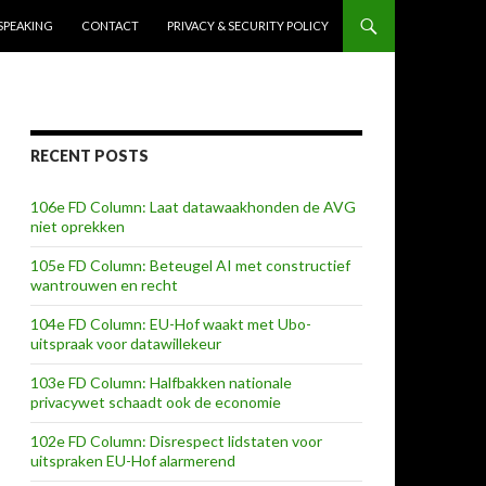
SPEAKING
CONTACT
PRIVACY & SECURITY POLICY
RECENT POSTS
106e FD Column: Laat datawaakhonden de AVG
niet oprekken
105e FD Column: Beteugel AI met constructief
wantrouwen en recht
104e FD Column: EU-Hof waakt met Ubo-
uitspraak voor datawillekeur
103e FD Column: Halfbakken nationale
privacywet schaadt ook de economie
102e FD Column: Disrespect lidstaten voor
uitspraken EU-Hof alarmerend