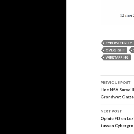
CYBERSECURITY
OVERSIGHT
WIRETAPPING
Post
PREVIOUS POST
navigati
Hoe NSA Surveill
Grondwet Omzeil
NEXT POST
Opinie FD en Lez
tussen Cybergro