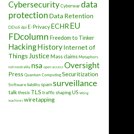
data
Cybersecurity
Cyberwar
protection
Data Retention
EU
ECHR
E-Privacy
DDoS
dpi
FDcolumn
Freedom to Tinker
Hacking
History
Internet of
Justice
Things
Mass claims
Metaphors
Oversight
nsa
net neutrality
open access
Press
Securitization
Quantum Computing
surveillance
spam
Software liability
TLS
talk
US
thesis
traffic shaping
Voting
wiretapping
machines