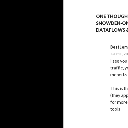
ONE THOUGHT
SNOWDEN-ONT
DATAFLOWS &
BestLem
JULY 20, 2
I see you
traffic, 
monetiza
This is t
(they app
for more 
tools