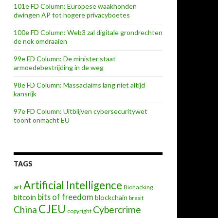
101e FD Column: Europese waakhonden
dwingen AP tot hogere privacyboetes
100e FD Column: Web3 zal digitale grondrechten
de nek omdraaien
99e FD Column: De minister staat
armoedebestrijding in de weg
98e FD Column: Massaclaims lang niet altijd
kansrijk
97e FD Column: Uitblijven cybersecuritywet
toont onmacht EU
TAGS
Artificial Intelligence
art
Biohacking
bits of freedom
bitcoin
blockchain
brexit
CJEU
China
Cybercrime
copyright