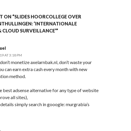
 ON “SLIDES HOORCOLLEGE OVER
HULLINGEN: ‘INTERNATIONALE
 CLOUD SURVEILLANCE’”
uel
019 AT 3:18 PM
 don’t monetize axelarnbak.nl, don’t waste your
you can earn extra cash every month with new
tion method.
he best adsense alternative for any type of website
rove all sites),
details simply search in gooogle: murgrabia’s