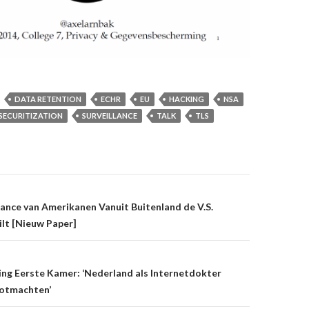
DATA RETENTION
ECHR
EU
HACKING
NSA
SECURITIZATION
SURVEILLANCE
TALK
TLS
on
ance van Amerikanen Vanuit Buitenland de V.S.
t [Nieuw Paper]
ing Eerste Kamer: ‘Nederland als Internetdokter
otmachten’