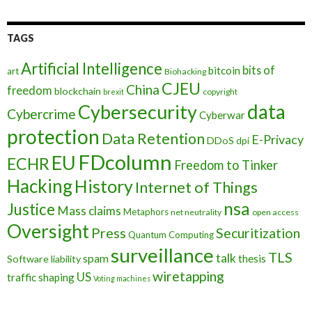
TAGS
Artificial Intelligence
bits of
bitcoin
art
Biohacking
CJEU
China
freedom
blockchain
copyright
brexit
data
Cybersecurity
Cybercrime
Cyberwar
protection
Data Retention
E-Privacy
DDoS
dpi
FDcolumn
EU
ECHR
Freedom to Tinker
Hacking
History
Internet of Things
nsa
Justice
Mass claims
Metaphors
net neutrality
open access
Oversight
Press
Securitization
Quantum Computing
surveillance
TLS
talk
spam
thesis
Software liability
wiretapping
US
traffic shaping
Voting machines