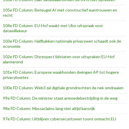
105e FD Column: Beteugel AI met constructief wantrouwen en
recht
104e FD Column: EU-Hof waakt met Ubo-uitspraak voor
datawillekeur
103e FD Column: Halfbakken nationale privacywet schaadt ook de
economie
102e FD Column: Disrespect lidstaten voor uitspraken EU-Hof
alarmerend
101e FD Column: Europese waakhonden dwingen AP tot hogere
privacyboetes
100e FD Column: Web3 zal digitale grondrechten de nek omdraaien
99e FD Column: De minister staat armoedebestrijding in de weg
98e FD Column: Massaclaims lang niet altijd kansrijk
97e FD Column: Uitblijven cybersecuritywet toont onmacht EU