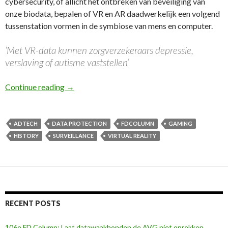
cybersecurity, of allicht het ontbreken van beveiliging van
onze biodata, bepalen of VR en AR daadwerkelijk een volgend
tussenstation vormen in de symbiose van mens en computer.
‘Met VR-data kunnen zorgverzekeraars depressie,
verslaving of autisme vaststellen’
76e FD Column: Virtual reality in games – adv
Continue reading
→
ADTECH
DATA PROTECTION
FDCOLUMN
GAMING
HISTORY
SURVEILLANCE
VIRTUAL REALITY
RECENT POSTS
106e FD Column: Laat datawaakhonden de AVG niet oprekken