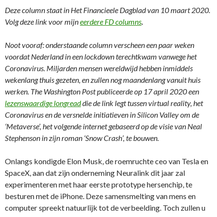
Deze column staat in Het Financieele Dagblad van 10 maart 2020.
Volg deze link voor mijn
eerdere FD columns
.
Noot vooraf: onderstaande column verscheen een paar weken
voordat Nederland in een lockdown terechtkwam vanwege het
Coronavirus. Miljarden mensen wereldwijd hebben inmiddels
wekenlang thuis gezeten, en zullen nog maandenlang vanuit huis
werken. The Washington Post publiceerde op 17 april 2020 een
lezenswaardige longread
die de link legt tussen virtual reality, het
Coronavirus en de versnelde initiatieven in Silicon Valley om de
‘Metaverse’, het volgende internet gebaseerd op de visie van Neal
Stephenson in zijn roman ‘Snow Crash’, te bouwen.
Onlangs kondigde Elon Musk, de roemruchte ceo van Tesla en
SpaceX, aan dat zijn onderneming Neuralink dit jaar zal
experimenteren met haar eerste prototype hersenchip, te
besturen met de iPhone. Deze samensmelting van mens en
computer spreekt natuurlijk tot de verbeelding. Toch zullen u