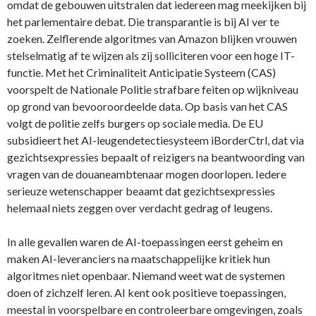
omdat de gebouwen uitstralen dat iedereen mag meekijken bij
het parlementaire debat. Die transparantie is bij AI ver te
zoeken. Zelflerende algoritmes van Amazon blijken vrouwen
stelselmatig af te wijzen als zij solliciteren voor een hoge IT-
functie. Met het Criminaliteit Anticipatie Systeem (CAS)
voorspelt de Nationale Politie strafbare feiten op wijkniveau
op grond van bevooroordeelde data. Op basis van het CAS
volgt de politie zelfs burgers op sociale media. De EU
subsidieert het AI-leugendetectiesysteem iBorderCtrl, dat via
gezichtsexpressies bepaalt of reizigers na beantwoording van
vragen van de douaneambtenaar mogen doorlopen. Iedere
serieuze wetenschapper beaamt dat gezichtsexpressies
helemaal niets zeggen over verdacht gedrag of leugens.
In alle gevallen waren de AI-toepassingen eerst geheim en
maken AI-leveranciers na maatschappelijke kritiek hun
algoritmes niet openbaar. Niemand weet wat de systemen
doen of zichzelf leren. AI kent ook positieve toepassingen,
meestal in voorspelbare en controleerbare omgevingen, zoals