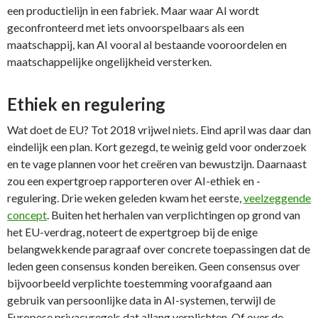
een productielijn in een fabriek. Maar waar AI wordt
geconfronteerd met iets onvoorspelbaars als een
maatschappij, kan AI vooral al bestaande vooroordelen en
maatschappelijke ongelijkheid versterken.
Ethiek en regulering
Wat doet de EU? Tot 2018 vrijwel niets. Eind april was daar dan
eindelijk een plan. Kort gezegd, te weinig geld voor onderzoek
en te vage plannen voor het creëren van bewustzijn. Daarnaast
zou een expertgroep rapporteren over AI-ethiek en -
regulering. Drie weken geleden kwam het eerste,
veelzeggende
concept
. Buiten het herhalen van verplichtingen op grond van
het EU-verdrag, noteert de expertgroep bij de enige
belangwekkende paragraaf over concrete toepassingen dat de
leden geen consensus konden bereiken. Geen consensus over
bijvoorbeeld verplichte toestemming voorafgaand aan
gebruik van persoonlijke data in AI-systemen, terwijl de
Europese privacyregels dat allang verplichten. Of over de