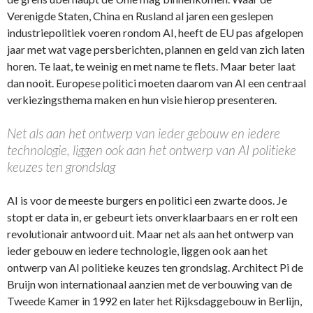
Verenigde Staten, China en Rusland al jaren een geslepen
industriepolitiek voeren rondom AI, heeft de EU pas afgelopen
jaar met wat vage persberichten, plannen en geld van zich laten
horen. Te laat, te weinig en met name te flets. Maar beter laat
dan nooit. Europese politici moeten daarom van AI een centraal
verkiezingsthema maken en hun visie hierop presenteren.
Net als aan het ontwerp van ieder gebouw en iedere
technologie, liggen ook aan het ontwerp van AI politieke
keuzes ten grondslag
AI is voor de meeste burgers en politici een zwarte doos. Je
stopt er data in, er gebeurt iets onverklaarbaars en er rolt een
revolutionair antwoord uit. Maar net als aan het ontwerp van
ieder gebouw en iedere technologie, liggen ook aan het
ontwerp van AI politieke keuzes ten grondslag. Architect Pi de
Bruijn won internationaal aanzien met de verbouwing van de
Tweede Kamer in 1992 en later het Rijksdaggebouw in Berlijn,