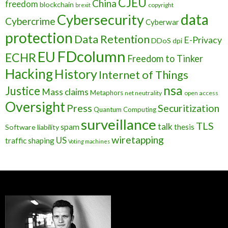
CJEU
China
freedom
blockchain
copyright
brexit
data
Cybersecurity
Cybercrime
Cyberwar
protection
Data Retention
E-Privacy
DDoS
dpi
FDcolumn
EU
ECHR
Freedom to Tinker
Hacking
History
Internet of Things
nsa
Justice
Mass claims
Metaphors
net neutrality
open access
Oversight
Press
Securitization
Quantum Computing
surveillance
TLS
talk
spam
thesis
Software liability
wiretapping
US
traffic shaping
Voting machines