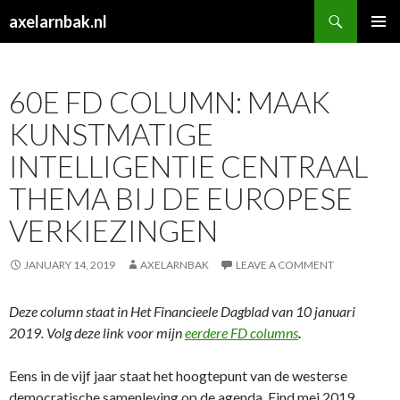
Search
axelarnbak.nl
SKIP
PRIMAR
TO
MENU
CONTENT
60E FD COLUMN: MAAK
KUNSTMATIGE
INTELLIGENTIE CENTRAAL
THEMA BIJ DE EUROPESE
VERKIEZINGEN
JANUARY 14, 2019
AXELARNBAK
LEAVE A COMMENT
Deze column staat in Het Financieele Dagblad van 10 januari
2019. Volg deze link voor mijn
eerdere FD columns
.
Eens in de vijf jaar staat het hoogtepunt van de westerse
democratische samenleving op de agenda. Eind mei 2019