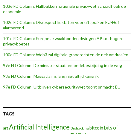
103e FD Column: Halfbakken nationale privacywet schaadt ook de
economie
102e FD Column: Disrespect lidstaten voor uitspraken EU-Hof
alarmerend
101e FD Column: Europese waakhonden dwingen AP tot hogere
privacyboetes
100e FD Column: Web3 zal digitale grondrechten de nek omdraaien
99e FD Column: De minister staat armoedebestrijding in de weg
98e FD Column: Massaclaims lang niet altijd kansrijk
97e FD Column: Uitblijven cybersecuritywet toont onmacht EU
TAGS
Artificial Intelligence
bits of
bitcoin
art
Biohacking