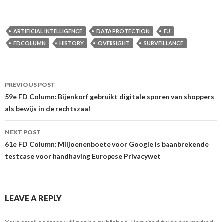
ARTIFICIAL INTELLIGENCE
DATA PROTECTION
EU
FDCOLUMN
HISTORY
OVERSIGHT
SURVEILLANCE
Post
PREVIOUS POST
navigation
59e FD Column: Bijenkorf gebruikt digitale sporen van shoppers
als bewijs in de rechtszaal
NEXT POST
61e FD Column: Miljoenenboete voor Google is baanbrekende
testcase voor handhaving Europese Privacywet
LEAVE A REPLY
Your email address will not be published.
Required fields are marked