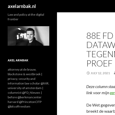
Search
axelarnbak.nl
Law and policy at the digital
frontier
88E F
DATAW
TEGEN
PROEF
AXEL ARNBAK
attorney at de brauw,
JULY 12, 2021
blackstone & westbroek |
privacy, security and
information law scholar @IViR,
Deze column staat
university of amsterdam |
link voor mijn
ee
columnist @FD_Nieuws |
before @berkmancenter
harvard @PrincetonCITP
De Wet gegeven
@bitsoffreedom
breekt de waarb