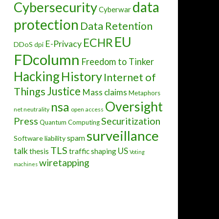
data
Cybersecurity
Cyberwar
protection
Data Retention
EU
ECHR
E-Privacy
DDoS
dpi
FDcolumn
Freedom to Tinker
Hacking
History
Internet of
Justice
Things
Mass claims
Metaphors
Oversight
nsa
net neutrality
open access
Press
Securitization
Quantum Computing
surveillance
spam
Software liability
TLS
talk
US
thesis
traffic shaping
Voting
wiretapping
machines