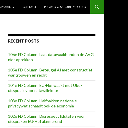
SPEAKING
CONTACT
PRIVACY & SECURITY POLICY
RECENT POSTS
106e FD Column: Laat datawaakhonden de AVG
niet oprekken
105e FD Column: Beteugel AI met constructief
wantrouwen en recht
104e FD Column: EU-Hof waakt met Ubo-
uitspraak voor datawillekeur
103e FD Column: Halfbakken nationale
privacywet schaadt ook de economie
102e FD Column: Disrespect lidstaten voor
uitspraken EU-Hof alarmerend