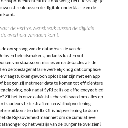
de hypotheekrenteaftrek ook welig tiert. Je vraagt je
ouwensbreuk tussen de digitale onderklasse en de
n komt.
f waar de vertrouwensbreuk tussen de digitale
 de overheid vandaan komt.
h de oorsprong van de dataobsessie van de
Geloven beleidsmakers, ondanks kasten vol
orten van staatscommissies en na debacles als de
I en de toeslagenaffaire werkelijk nog dat complexe
e vraagstukken gewoon oplosbaar zijn met een app
Of beogen zij met meer data te komen tot efficiëntere
egelgeving, ook nadat SyRI zelfs op efficiencygebied
? Zit het in onze calvinistische volksaard om ‘alles op
om fraudeurs te bestraffen, terwijl hulpverlening
betere uitkomsten leidt? Of is hulpverlening te duur?
het de Rijksoverheid maar niet om de cumulatieve
datahonger op het welzijn van de burger te overzien?