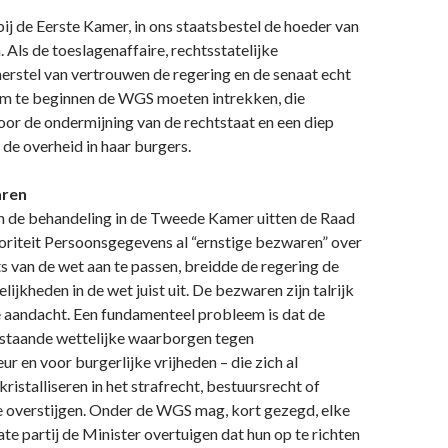
ij de Eerste Kamer, in ons staatsbestel de hoeder van
 Als de toeslagenaffaire, rechtsstatelijke
 herstel van vertrouwen de regering en de senaat echt
j om te beginnen de WGS moeten intrekken, die
or de ondermijning van de rechtstaat en een diep
de overheid in haar burgers.
aren
 de behandeling in de Tweede Kamer uitten de Raad
oriteit Persoonsgegevens al “ernstige bezwaren” over
s van de wet aan te passen, breidde de regering de
ijkheden in de wet juist uit. De bezwaren zijn talrijk
e aandacht. Een fundamenteel probleem is dat de
taande wettelijke waarborgen tegen
ur en voor burgerlijke vrijheden – die zich al
ristalliseren in het strafrecht, bestuursrecht of
e overstijgen. Onder de WGS mag, kort gezegd, elke
ate partij de Minister overtuigen dat hun op te richten