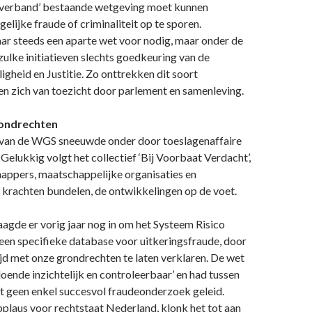
verband’ bestaande wetgeving moet kunnen
lijke fraude of criminaliteit op te sporen.
ar steeds een aparte wet voor nodig, maar onder de
lke initiatieven slechts goedkeuring van de
ligheid en Justitie. Zo onttrekken dit soort
n zich van toezicht door parlement en samenleving.
grondrechten
van de WGS sneeuwde onder door toeslagenaffaire
 Gelukkig volgt het collectief ‘Bij Voorbaat Verdacht’,
appers, maatschappelijke organisaties en
e krachten bundelen, de ontwikkelingen op de voet.
laagde er vorig jaar nog in om het Systeem Risico
, een specifieke database voor uitkeringsfraude, door
rijd met onze grondrechten te laten verklaren. De wet
oende inzichtelijk en controleerbaar’ en had tussen
t geen enkel succesvol fraudeonderzoek geleid.
pplaus voor rechtstaat Nederland, klonk het tot aan