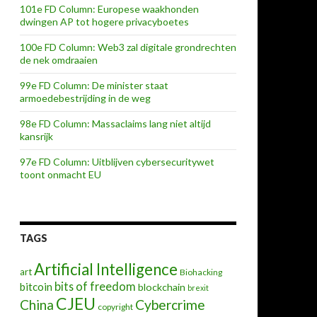
101e FD Column: Europese waakhonden
dwingen AP tot hogere privacyboetes
100e FD Column: Web3 zal digitale grondrechten
de nek omdraaien
99e FD Column: De minister staat
armoedebestrijding in de weg
98e FD Column: Massaclaims lang niet altijd
kansrijk
97e FD Column: Uitblijven cybersecuritywet
toont onmacht EU
TAGS
Artificial Intelligence
art
Biohacking
bits of freedom
bitcoin
blockchain
brexit
CJEU
China
Cybercrime
copyright