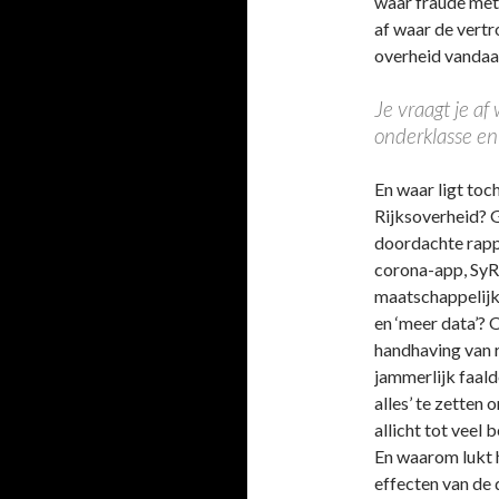
waar fraude met 
af waar de vertr
overheid vandaa
Je vraagt je a
onderklasse en
En waar ligt toc
Rijksoverheid? 
doordachte rapp
corona-app, SyR
maatschappelijk
en ‘meer data’? 
handhaving van r
jammerlijk faalde
alles’ te zetten 
allicht tot veel 
En waarom lukt 
effecten van de 