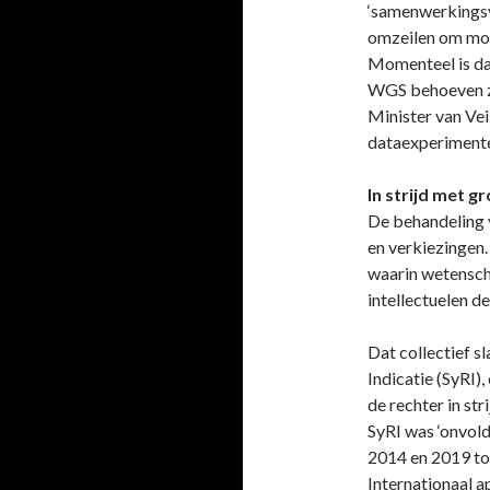
‘samenwerkings
omzeilen om moge
Momenteel is da
WGS behoeven zu
Minister van Vei
dataexperimente
In strijd met 
De behandeling 
en verkiezingen.
waarin wetensch
intellectuelen d
Dat collectief s
Indicatie (SyRI)
de rechter in st
SyRI was ‘onvold
2014 en 2019 to
Internationaal a