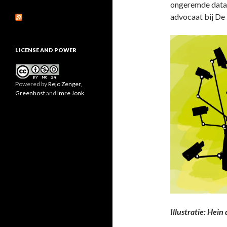
ongeremde datah
advocaat bij D
LICENSE AND POWER
Powered by
Rejo Zenger
,
Greenhost
and
Imre Jonk
Illustratie: Hei