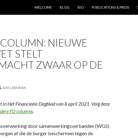
SKIP TO CONTENT
WELCOME
BLOG
BIO
PUBLICATIONS & PRESS
D COLUMN: NIEUWE
ET STELT
MACHT ZWAAR OP DE
AXELARNBAK
 in Het Financieele Dagblad van 8 april 2021. Volg deze
rdere FD columns
.
sverwerking door samenwerkingsverbanden (WGS)
orgen af die de burger beschermen tegen de