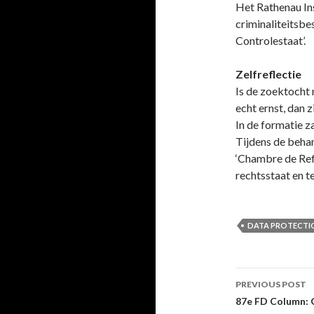
Het Rathenau Ins
criminaliteitsbe
Controlestaat’.
Zelfreflectie
Is de zoektocht
echt ernst, dan 
In de formatie 
Tijdens de beha
‘Chambre de Refl
rechtsstaat en 
DATA PROTECTI
Post
PREVIOUS POST
navigati
87e FD Column: G