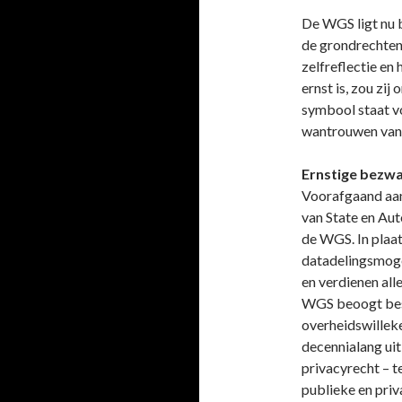
De WGS ligt nu b
de grondrechten.
zelfreflectie en
ernst is, zou zi
symbool staat vo
wantrouwen van 
Ernstige bezw
Voorafgaand aan
van State en Aut
de WGS. In plaat
datadelingsmogel
en verdienen all
WGS beoogt bes
overheidswilleke
decennialang uitk
privacyrecht – t
publieke en priv