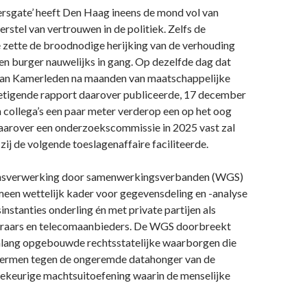
ersgate’ heeft Den Haag ineens de mond vol van
rstel van vertrouwen in de politiek. Zelfs de
 zette de broodnodige herijking van de verhouding
en burger nauwelijks in gang. Op dezelfde dag dat
an Kamerleden na maanden van maatschappelijke
ietigende rapport daarover publiceerde, 17 december
 collega’s een paar meter verderop een op het oog
waarover een onderzoekscommissie in 2025 vast zal
zij de volgende toeslagenaffaire faciliteerde.
sverwerking door samenwerkingsverbanden (WGS)
meen wettelijk kader voor gegevensdeling en -analyse
instanties onderling én met private partijen als
eraars en telecomaanbieders. De WGS doorbreekt
alang opgebouwde rechtsstatelijke waarborgen die
hermen tegen de ongeremde datahonger van de
llekeurige machtsuitoefening waarin de menselijke