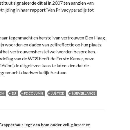
tituut signaleerde dit al in 2007 ten aanzien van
strijding in haar rapport ‘Van Privacyparadijs tot
 naar tegenmacht en herstel van vertrouwen Den Haag
zijn woorden en daden van zelfreflectie op hun plaats.
zal het vertrouwensherstel wel worden besproken.
ndeling van de WGS heeft de Eerste Kamer, onze
éxion’, de uitgelezen kans te laten zien dat de
tegenmacht daadwerkelijk bestaan.
ON
EU
FDCOLUMN
JUSTICE
SURVEILLANCE
on
rapperhaus legt een bom onder veilig internet