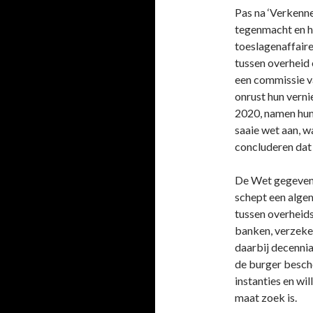
Pas na ‘Verkenn
tegenmacht en he
toeslagenaffaire
tussen overheid 
een commissie v
onrust hun vern
2020, namen hun
saaie wet aan, 
concluderen dat 
De Wet gegeven
schept een alge
tussen overheids
banken, verzek
daarbij decenni
de burger besc
instanties en wi
maat zoek is.