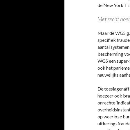
de New York Ti
Met recht noem
Maar de WGS gaa
specifiek fraude
aantal systemen
bescherming voo
WGS een super-Sy
ook het parleme
nauwelijks aanha
De toeslagenaffa
hoezeer ook bra
onrechte ‘indica
overheidsinstanti
op weerloze bur
uitkeringsfraude