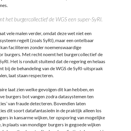
mes.
t het burgercollectief de WGS een super-SyRI.
t vele malen verder, omdat deze wet niet een
systeem regelt (zoals SyRI), maar een ontelbaar
 kan faciliteren zonder noemenswaardige
r burgers. Met recht noemt het burgercollectief de
RI. Het is ronduit stuitend dat de regering en helaas
nt bij de behandeling van de WGS de SyRI-uitspraak
len, laat staan respecteren.
ire laat zien welke gevolgen dit kan hebben, en
ve burgers bot vangen zodra datasystemen ten
ties’ van fraude detecteren. Bovendien laten
es dit soort datafantasieën in de praktijk alleen los
gers in kansarme wijken, ter opsporing van mogelijke
, in plaats van mondiger burgers in gegoede wijken