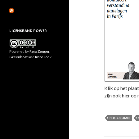
LICENSE AND POWER
Powered by
Rejo Zenger
,
Greenhost
and
Imre Jonk
Klik op het plaat
zijn ook hier op 
FDCOLUMN