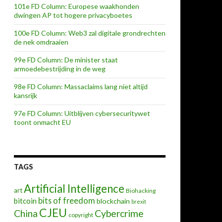
101e FD Column: Europese waakhonden
dwingen AP tot hogere privacyboetes
100e FD Column: Web3 zal digitale grondrechten
de nek omdraaien
99e FD Column: De minister staat
armoedebestrijding in de weg
98e FD Column: Massaclaims lang niet altijd
kansrijk
97e FD Column: Uitblijven cybersecuritywet
toont onmacht EU
TAGS
Artificial Intelligence
art
Biohacking
bits of freedom
bitcoin
blockchain
brexit
CJEU
China
Cybercrime
copyright