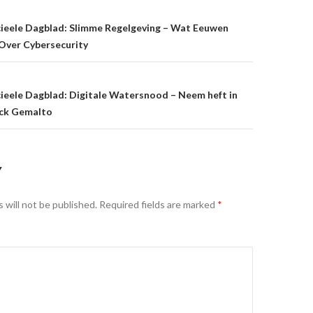
on
cieele Dagblad: Slimme Regelgeving – Wat Eeuwen
Over Cybersecurity
ieele Dagblad: Digitale Watersnood – Neem heft in
ack Gemalto
Y
 will not be published.
Required fields are marked
*