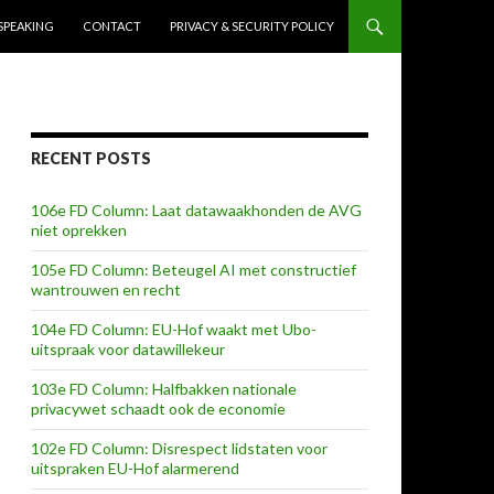
SPEAKING
CONTACT
PRIVACY & SECURITY POLICY
RECENT POSTS
106e FD Column: Laat datawaakhonden de AVG
niet oprekken
105e FD Column: Beteugel AI met constructief
wantrouwen en recht
104e FD Column: EU-Hof waakt met Ubo-
uitspraak voor datawillekeur
103e FD Column: Halfbakken nationale
privacywet schaadt ook de economie
102e FD Column: Disrespect lidstaten voor
uitspraken EU-Hof alarmerend