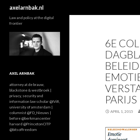
Search
axelarnbak.nl
Law and policy at the digital
frontier
6E CO
DAGBL
BELEI
EMOTI
AXEL ARNBAK
VERST
attorney at de brauw,
blackstone & westbroek |
PARIJS
privacy, security and
information law scholar @IViR,
university of amsterdam |
APRIL 1, 2015
columnist @FD_Nieuws |
before @berkmancenter
harvard @PrincetonCITP
@bitsoffreedom