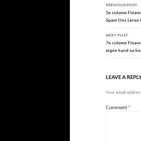
Post
PREVIOUS POST
navigati
5e column Finan
Spam Ons Leren 
NEXT POST
7e column Financ
eigen hand na h
LEAVE A REPL
Your email address
Comment
*