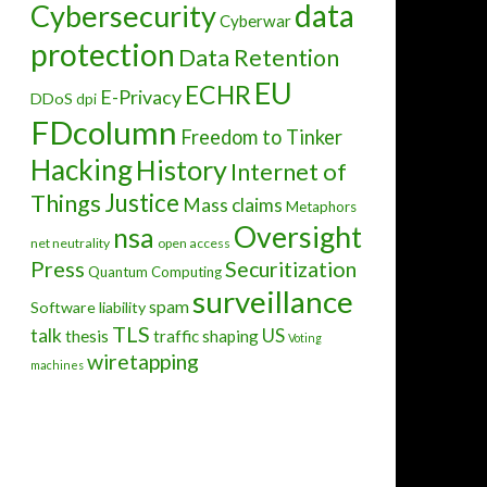
data
Cybersecurity
Cyberwar
protection
Data Retention
EU
ECHR
E-Privacy
DDoS
dpi
FDcolumn
Freedom to Tinker
Hacking
History
Internet of
Justice
Things
Mass claims
Metaphors
Oversight
nsa
net neutrality
open access
Press
Securitization
Quantum Computing
surveillance
spam
Software liability
TLS
talk
US
thesis
traffic shaping
Voting
wiretapping
machines