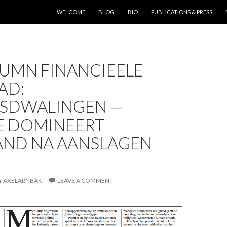
SKIP TO CONTENT
WELCOME
BLOG
BIO
PUBLICATIONS & PRESS
LUMN FINANCIEELE
AD:
DSDWALINGEN —
E DOMINEERT
AND NA AANSLAGEN
AXELARNBAK
LEAVE A COMMENT